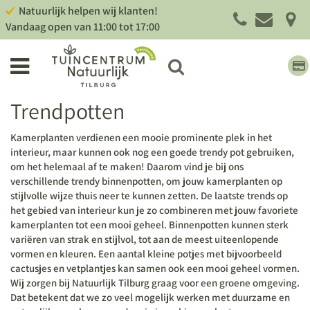
G
Natuurlijk helpen wij klanten!
a
Vandaag open van
11:00
tot
17:00
n
a
a
r
c
Trendpotten
o
n
t
Kamerplanten verdienen een mooie prominente plek in het
e
interieur, maar kunnen ook nog een goede trendy pot gebruiken,
n
om het helemaal af te maken! Daarom vind je bij ons
t
verschillende trendy binnenpotten, om jouw kamerplanten op
stijlvolle wijze thuis neer te kunnen zetten. De laatste trends op
het gebied van interieur kun je zo combineren met jouw favoriete
kamerplanten tot een mooi geheel. Binnenpotten kunnen sterk
variëren van strak en stijlvol, tot aan de meest uiteenlopende
vormen en kleuren. Een aantal kleine potjes met bijvoorbeeld
cactusjes en vetplantjes kan samen ook een mooi geheel vormen.
Wij zorgen bij Natuurlijk Tilburg graag voor een groene omgeving.
Dat betekent dat we zo veel mogelijk werken met duurzame en