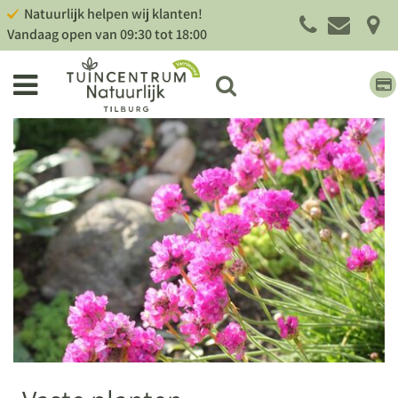
G
Natuurlijk helpen wij klanten!
a
Vandaag open van
09:30
tot
18:00
n
a
a
r
c
o
n
t
e
n
t