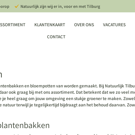
oorop
Natuurlijk zijn wij er in, voor en met Tilburg
SSORTIMENT
KLANTENKAART
OVER ONS
VACATURES
CONTACT
n
antenbakken en bloempotten van worden gemaakt. Bij Natuurlijk Tilbur
aar ook graag bij met ons assortiment. Dat betekent dat we zo veel m
e je heel graag om jouw omgeving een stukje groener te maken. Zowel 
e natuur terwijl je tegelijkertijd bijdraagt aan het behoud daarvan. Zo
plantenbakken