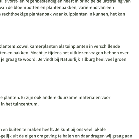
s vorst- en regenbestendig en heeft in principe de uitstraling van
gen van de bloempotten en plantenbakken, variërend van een
ote rechthoekige plantenbak waar kuipplanten in kunnen, het kan
lanten! Zowel kamerplanten als tuinplanten in verschillende
ten en bakken. Mocht je tijdens het uitkiezen vragen hebben over
 graag te woord! Je vindt bij Natuurlijk Tilburg heel veel groen
te planten. Er zijn ook andere duurzame materialen voor
 in het tuincentrum.
 en buiten te maken heeft. Je kunt bij ons veel lokale
gelijk uit de eigen omgeving te halen en daar dragen wij graag aan