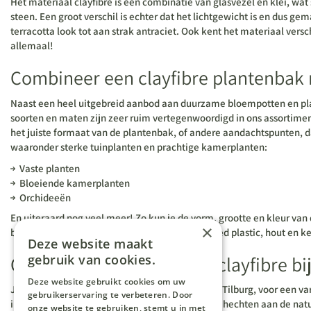
Het materiaal clayfibre is een combinatie van glasvezel en klei, wa
steen. Een groot verschil is echter dat het lichtgewicht is en dus g
terracotta look tot aan strak antraciet. Ook kent het materiaal ver
allemaal!
Combineer een clayfibre plantenbak 
Naast een heel uitgebreid aanbod aan duurzame bloempotten en plan
soorten en maten zijn zeer ruim vertegenwoordigd in ons assortimen
het juiste formaat van de plantenbak, of andere aandachtspunten, da
waaronder sterke tuinplanten en prachtige kamerplanten:
Vaste planten
Bloeiende kamerplanten
Orchideeën
En uiteraard nog veel meer! Zo kun je de vorm, grootte en kleur va
×
bloempotten en plantenbakken, zoals gerecycled plastic, hout en ke
Deze website maakt
Ontdek de voordelen van clayfibre bij
gebruik van cookies.
Deze website gebruikt cookies om uw
Je bent van harte welkom in ons tuincentrum in Tilburg, voor een va
gebruikerservaring te verbeteren. Door
initiatieven verwachten, omdat wij veel waarde hechten aan de natu
onze website te gebruiken, stemt u in met