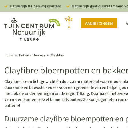
Ga
Natuurlijk helpen wij klanten!
Natuurlijk gaat duurzaamheid v
naar
content
AANBIEDINGEN
A
Home
>
Potten en bakken
>
Clayfibre
Clayfibre bloempotten en bakke
Clayfibre is een lichtgewicht én duurzaam materiaal waar mooie pl
duurzame en bewuste keuzes voor een groener leven en helpen jou d
met lokale ondernemingen uit de regio Tilburg. Daarnaast helpen w
van meer planten, zowel binnen als buiten. Zo kun je genieten van d
potterie!
Duurzame clayfibre bloempotten en 