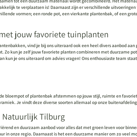
t samen tot een duurzaam materiaal wordt gecombineerd. Het materiaal i
emakkelijk te verplaatsen is! Daarnaast zijn er verschillende uitvoerin
schillende vormen; een ronde pot, een vierkante plantenbak, of een gr
met jouw favoriete tuinplanten
tenbakken, vind je bij ons uiteraard ook een heel divers aanbod aan p
t. Zo kun je zelf jouw favoriete planten combineren met duurzame pot
n kun je ons uiteraard om advies vragen! Ons enthousiaste team staat je
n de bloempot of plantenbak afstemmen op jouw stijl, ruimte en favorie
ramiek. Je vindt deze diverse soorten allemaal op onze buitenafdeling
 Natuurlijk Tilburg
riërend en duurzaam aanbod voor alles dat met groen leven voor binnen
ur in onze regio. Daarnaast is het een duurzame manier om zo veel mo