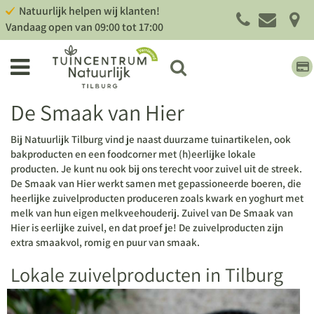
G
Natuurlijk helpen wij klanten!
a
Vandaag open van
09:00
tot
17:00
n
a
a
r
c
De Smaak van Hier
o
n
t
Bij Natuurlijk Tilburg vind je naast duurzame tuinartikelen, ook
e
bakproducten en een foodcorner met (h)eerlijke lokale
n
producten. Je kunt nu ook bij ons terecht voor zuivel uit de streek.
t
De Smaak van Hier werkt samen met gepassioneerde boeren, die
heerlijke zuivelproducten produceren zoals kwark en yoghurt met
melk van hun eigen melkveehouderij. Zuivel van De Smaak van
Hier is eerlijke zuivel, en dat proef je! De zuivelproducten zijn
extra smaakvol, romig en puur van smaak.
Lokale zuivelproducten in Tilburg