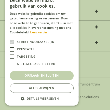
Deze website maakt
gebruik van cookies.
Over ons
Deze website gebruikt cookies om uw
gebruikerservaring te verbeteren. Door
onze website te gebruiken, stemt u in met
Openingstijden
alle cookies in overeenstemming met ons
Cookiebeleid.
Lees verder
Contact
STRIKT NOODZAKELIJK
PRESTATIE
TARGETING
NIET-GECLASSIFICEERD
OPSLAAN EN SLUITEN
Privacyverklaring
|
Algemene voorwaarden
|
Tuincentrum
ALLES AFWIJZEN
Overzicht
Tuincentrum Natuurlijk Tilburg
© 2026 -
Green Solutions
DETAILS WEERGEVEN