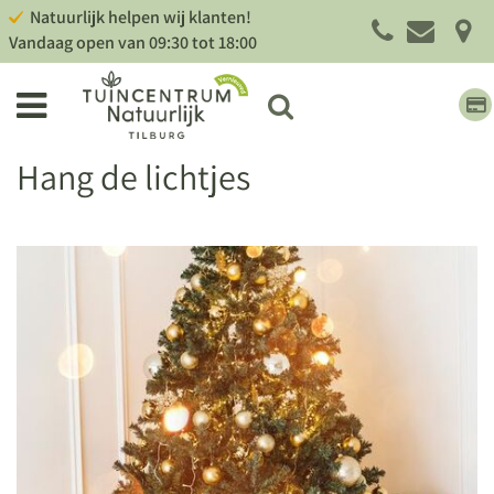
G
Natuurlijk helpen wij klanten!
a
Vandaag open van
09:30
tot
18:00
n
a
a
r
c
Hang de lichtjes
o
n
t
e
n
t