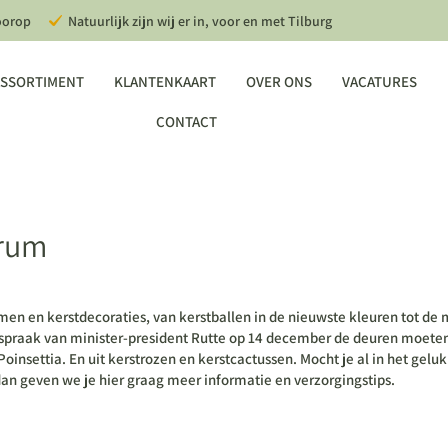
oorop
Natuurlijk zijn wij er in, voor en met Tilburg
SSORTIMENT
KLANTENKAART
OVER ONS
VACATURES
CONTACT
trum
men en kerstdecoraties, van kerstballen in de nieuwste kleuren tot de
praak van minister-president Rutte op 14 december de deuren moeten 
oinsettia. En uit kerstrozen en kerstcactussen. Mocht je al in het geluk
dan geven we je hier graag meer informatie en verzorgingstips.