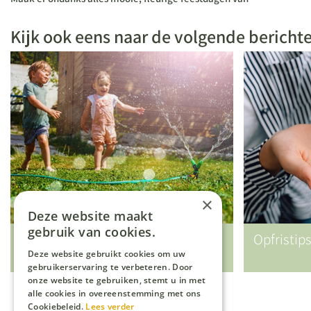
Kijk ook eens naar de volgende bericht
×
Deze website maakt
gebruik van cookies.
Vakantietips (voor kids) in eigen
Opfristip
tuin
Deze website gebruikt cookies om uw
gebruikerservaring te verbeteren. Door
onze website te gebruiken, stemt u in met
alle cookies in overeenstemming met ons
Cookiebeleid.
Lees verder