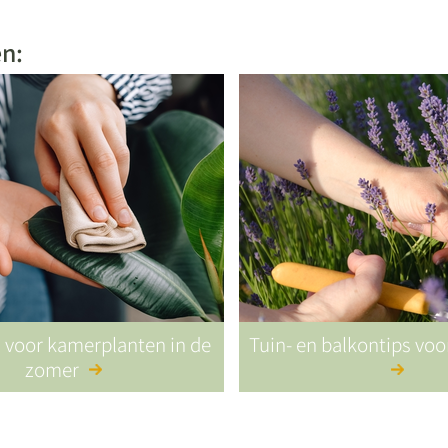
en:
s voor kamerplanten in de
Tuin- en balkontips vo
zomer