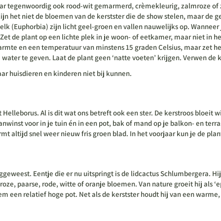
, maar tegenwoordig ook rood-wit gemarmerd, crèmekleurig, zalmroze of
zijn het niet de bloemen van de kerstster die de show stelen, maar de 
lk (Euphorbia) zijn licht geel-groen en vallen nauwelijks op. Wanneer 
et de plant op een lichte plek in je woon- of eetkamer, maar niet in het
warmte en een temperatuur van minstens 15 graden Celsius, maar zet he
water te geven. Laat de plant geen ‘natte voeten’ krijgen. Verwen de
waar huisdieren en kinderen niet bij kunnen.
Helleborus. Al is dit wat ons betreft ook een ster. De kerstroos bloeit 
winst voor in je tuin én in een pot, bak of mand op je balkon- en terra
t altijd snel weer nieuw fris groen blad. In het voorjaar kun je de pl
ggeweest. Eentje die er nu uitspringt is de lidcactus Schlumbergera. H
ze, paarse, rode, witte of oranje bloemen. Van nature groeit hij als ‘e
een relatief hoge pot. Net als de kerstster houdt hij van een warme, l