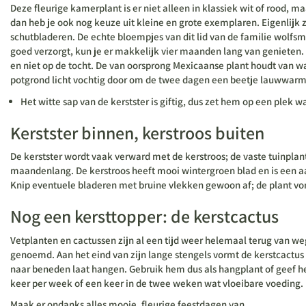
Deze fleurige kamerplant is er niet alleen in klassiek wit of rood
dan heb je ook nog keuze uit kleine en grote exemplaren. Eigenlijk 
schutbladeren. De echte bloempjes van dit lid van de familie wolfsme
goed verzorgt, kun je er makkelijk vier maanden lang van genieten. Z
en niet op de tocht. De van oorsprong Mexicaanse plant houdt van 
potgrond licht vochtig door om de twee dagen een beetje lauwwarm 
Het witte sap van de kerstster is giftig, dus zet hem op een plek 
Kerstster binnen, kerstroos buiten
De kerstster wordt vaak verward met de kerstroos; de vaste tuinplant 
maandenlang. De kerstroos heeft mooi wintergroen blad en is een aan
Knip eventuele bladeren met bruine vlekken gewoon af; de plant vorm
Nog een kersttopper: de kerstcactus
Vetplanten en cactussen zijn al een tijd weer helemaal terug van we
genoemd. Aan het eind van zijn lange stengels vormt de kerstcactus ro
naar beneden laat hangen. Gebruik hem dus als hangplant of geef hem 
keer per week of een keer in de twee weken wat vloeibare voeding.
Maak er ondanks alles mooie, fleurige feestdagen van