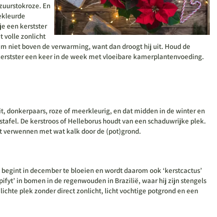
 zuurstokroze. En
gekleurde
je een kerstster
 volle zonlicht
m niet boven de verwarming, want dan droogt hij uit. Houd de
 kerstster een keer in de week met vloeibare kamerplantenvoeding.
wit, donkerpaars, roze of meerkleurig, en dat midden in de winter en
stafel. De kerstroos of Helleborus houdt van een schaduwrijke plek.
ant verwennen met wat kalk door de (pot)grond.
ij begint in december te bloeien en wordt daarom ook ‘kerstcactus’
pifyt’ in bomen in de regenwouden in Brazilië, waar hij zijn stengels
ichte plek zonder direct zonlicht, licht vochtige potgrond en een