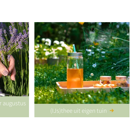
or augustus
(IJs)thee uit eigen tuin