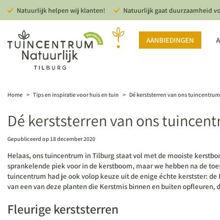
Ga
Natuurlijk helpen wij klanten!
Natuurlijk gaat duurzaamheid v
naar
content
AANBIEDINGEN
A
Home
>
Tips en inspiratie voor huis en tuin
>
Dé kerststerren van ons tuincentrum
Dé kerststerren van ons tuincen
Gepubliceerd op
18 december 2020
Helaas, ons tuincentrum in Tilburg staat vol met de mooiste kerstbo
sprankelende piek voor in de kerstboom, maar we hebben na de toes
tuincentrum had je ook volop keuze uit de enige échte kerstster: de P
van een van deze planten die Kerstmis binnen en buiten opfleuren, 
Fleurige kerststerren