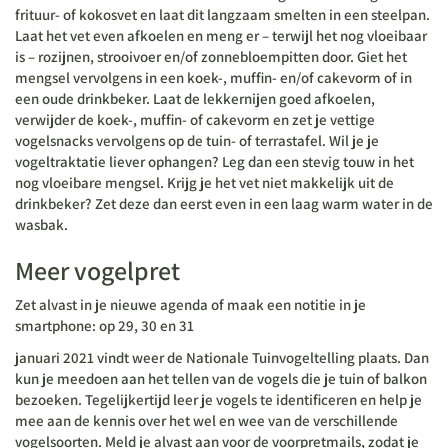
frituur- of kokosvet en laat dit langzaam smelten in een steelpan.
Laat het vet even afkoelen en meng er – terwijl het nog vloeibaar
is – rozijnen, strooivoer en/of zonnebloempitten door. Giet het
mengsel vervolgens in een koek-, muffin- en/of cakevorm of in
een oude drinkbeker. Laat de lekkernijen goed afkoelen,
verwijder de koek-, muffin- of cakevorm en zet je vettige
vogelsnacks vervolgens op de tuin- of terrastafel. Wil je je
vogeltraktatie liever ophangen? Leg dan een stevig touw in het
nog vloeibare mengsel. Krijg je het vet niet makkelijk uit de
drinkbeker? Zet deze dan eerst even in een laag warm water in de
wasbak.
Meer vogelpret
Zet alvast in je nieuwe agenda of maak een notitie in je
smartphone: op 29, 30 en 31
januari 2021 vindt weer de Nationale Tuinvogeltelling plaats. Dan
kun je meedoen aan het tellen van de vogels die je tuin of balkon
bezoeken. Tegelijkertijd leer je vogels te identificeren en help je
mee aan de kennis over het wel en wee van de verschillende
vogelsoorten. Meld je alvast aan voor de voorpretmails, zodat je