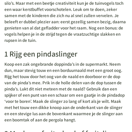
silo’s. Maar met een beetje creativiteit kun je de tuinvogels toch
een waar kerstbuffet voorschotelen. Leuk om te doen, zeker
samen met de kinderen die zich nu al snel zullen vervelen. Je
beleeft er dubbel plezier aan: eerst gezellig samen bezig, daarna
genieten van al dat gefladder voor het raam. Nog een bonus: de
vogels helpen je in de strijd tegen de vraatzuchtige slakken en
rupsen in de tuin.
1 Rijg een pindaslinger
Koop een zak ongebrande doppinda’s in de supermarkt. Neem
dun, maar stevig touw en een borduurnaald met een groot oog.
Rijg het touw door het oog van de naald en doorboor er de dop
van de pinda’s mee. Prik in de holle delen van de dop tussen de
pinda’s. Lukt dit niet meteen met de naald? Gebruik dan een
spijker of een punt van een schaar om een gaatje in de pindadop
‘voor te boren’. Maak de slinger zo lang of kort als je wilt. Maak
met het touw een dikke knoop aan de onderkant van de slinger
en een stevige lus aan de bovenkant waarmee je de slinger aan
een boomtak of aan de pergola hangt.