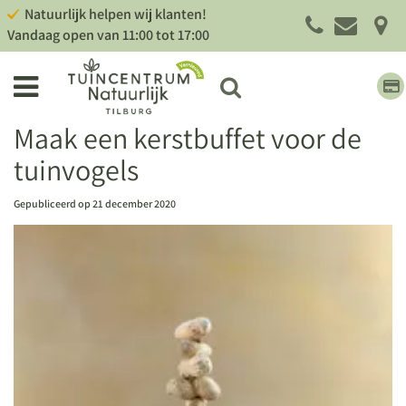
G
Natuurlijk helpen wij klanten!
a
Vandaag open van
11:00
tot
17:00
n
a
a
r
c
Maak een kerstbuffet voor de
o
tuinvogels
n
t
e
Gepubliceerd op
21 december 2020
n
t