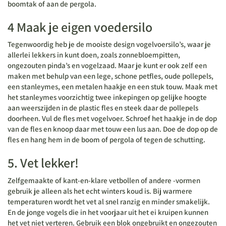
boomtak of aan de pergola.
4 Maak je eigen voedersilo
Tegenwoordig heb je de mooiste design vogelvoersilo’s, waar je
allerlei lekkers in kunt doen, zoals zonnebloempitten,
ongezouten pinda’s en vogelzaad. Maar je kunt er ook zelf een
maken met behulp van een lege, schone petfles, oude pollepels,
een stanleymes, een metalen haakje en een stuk touw. Maak met
het stanleymes voorzichtig twee inkepingen op gelijke hoogte
aan weerszijden in de plastic fles en steek daar de pollepels
doorheen. Vul de fles met vogelvoer. Schroef het haakje in de dop
van de fles en knoop daar met touw een lus aan. Doe de dop op de
fles en hang hem in de boom of pergola of tegen de schutting.
5. Vet lekker!
Zelfgemaakte of kant-en-klare vetbollen of andere -vormen
gebruik je alleen als het echt winters koud is. Bij warmere
temperaturen wordt het vet al snel ranzig en minder smakelijk.
En de jonge vogels die in het voorjaar uit het ei kruipen kunnen
het vet niet verteren. Gebruik een blok ongebruikt en ongezouten