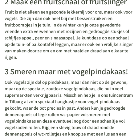
2 Maak een fruitschaal of fruitslinger
Fruit is niet alleen een gezonde lekkernij voor ons, maar ook voor
vogels. Die zijn dan ook heel blij met bessenstruiken en
fruitboompjes in je tuin. In de winter kun je onze gevederde
vrienden extra verwennen met rozijnen en gedroogde stukjes of
schijfjes appel, peer en sinaasappel. Je kunt deze op een schaal
op de tuin- of balkontafel leggen, maar er ook een vrolijke slinger
van maken door ze om en om met naald en draad aan elkaar te
rijgen.
3 Smeren maar met vogelpindakaas!
Ook vogels zijn dol op pindakaas, maar dan niet op de gewone,
maar op de speciale, zoutloze vogelpindakaas, die nu in veel
supermarkten verkrijgbaar is. Misschien heb je in ons tuincentrum
in Tilburg al zo’n speciaal hangkastje voor vogel-pindakaas
gekocht, waar de pot precies in past. Anders kun je gedroogde
dennenappels of lege rollen wc-papier volsmeren met
vogelpindakaas en deze eventueel nog door een schaaltje vol
vogelzaden rollen. Rijg een stevig touw of draad rond de
dennenappels of wc-rolletjes en knoop ze met een lus aan een