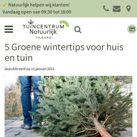
G
Natuurlijk helpen wij klanten!
a
Vandaag open van
09:30
tot
18:00
n
a
a
r
c
5 Groene wintertips voor huis
o
en tuin
n
t
e
Gepubliceerd op
11 januari 2021
n
t