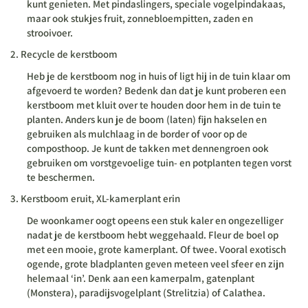
kunt genieten. Met pindaslingers, speciale vogelpindakaas,
maar ook stukjes fruit, zonnebloempitten, zaden en
strooivoer.
Recycle de kerstboom
Heb je de kerstboom nog in huis of ligt hij in de tuin klaar om
afgevoerd te worden? Bedenk dan dat je kunt proberen een
kerstboom met kluit over te houden door hem in de tuin te
planten. Anders kun je de boom (laten) fijn hakselen en
gebruiken als mulchlaag in de border of voor op de
composthoop. Je kunt de takken met dennengroen ook
gebruiken om vorstgevoelige tuin- en potplanten tegen vorst
te beschermen.
Kerstboom eruit, XL-kamerplant erin
De woonkamer oogt opeens een stuk kaler en ongezelliger
nadat je de kerstboom hebt weggehaald. Fleur de boel op
met een mooie, grote kamerplant. Of twee. Vooral exotisch
ogende, grote bladplanten geven meteen veel sfeer en zijn
helemaal ‘in’. Denk aan een kamerpalm, gatenplant
(Monstera), paradijsvogelplant (Strelitzia) of Calathea.