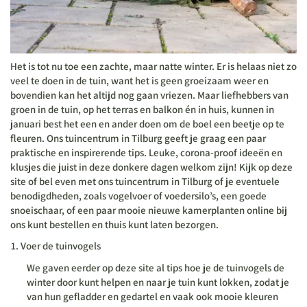
Het is tot nu toe een zachte, maar natte winter. Er is helaas niet zo
veel te doen in de tuin, want het is geen groeizaam weer en
bovendien kan het altijd nog gaan vriezen. Maar liefhebbers van
groen in de tuin, op het terras en balkon én in huis, kunnen in
januari best het een en ander doen om de boel een beetje op te
fleuren. Ons tuincentrum in Tilburg geeft je graag een paar
praktische en inspirerende tips. Leuke, corona-proof ideeën en
klusjes die juist in deze donkere dagen welkom zijn! Kijk op deze
site of bel even met ons tuincentrum in Tilburg of je eventuele
benodigdheden, zoals vogelvoer of voedersilo’s, een goede
snoeischaar, of een paar mooie nieuwe kamerplanten online bij
ons kunt bestellen en thuis kunt laten bezorgen.
Voer de tuinvogels
We gaven eerder op deze site al tips hoe je de tuinvogels de
winter door kunt helpen en naar je tuin kunt lokken, zodat je
van hun gefladder en gedartel en vaak ook mooie kleuren