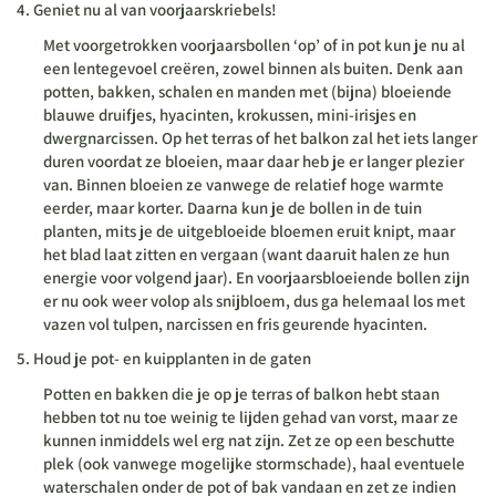
Geniet nu al van voorjaarskriebels!
Met voorgetrokken voorjaarsbollen ‘op’ of in pot kun je nu al
een lentegevoel creëren, zowel binnen als buiten. Denk aan
potten, bakken, schalen en manden met (bijna) bloeiende
blauwe druifjes, hyacinten, krokussen, mini-irisjes en
dwergnarcissen. Op het terras of het balkon zal het iets langer
duren voordat ze bloeien, maar daar heb je er langer plezier
van. Binnen bloeien ze vanwege de relatief hoge warmte
eerder, maar korter. Daarna kun je de bollen in de tuin
planten, mits je de uitgebloeide bloemen eruit knipt, maar
het blad laat zitten en vergaan (want daaruit halen ze hun
energie voor volgend jaar). En voorjaarsbloeiende bollen zijn
er nu ook weer volop als snijbloem, dus ga helemaal los met
vazen vol tulpen, narcissen en fris geurende hyacinten.
Houd je pot- en kuipplanten in de gaten
Potten en bakken die je op je terras of balkon hebt staan
hebben tot nu toe weinig te lijden gehad van vorst, maar ze
kunnen inmiddels wel erg nat zijn. Zet ze op een beschutte
plek (ook vanwege mogelijke stormschade), haal eventuele
waterschalen onder de pot of bak vandaan en zet ze indien