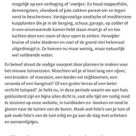
mogelijk op een verhoging of ‘voetjes’. En houd noppenfolie,
dennengroen, vliesdoek of jute zakken paraat om ze tegen
vorst te beschermen. Vorstgevoelige exotische of mediterrane
kuipplanten die je in de berging, schuur, garage, op zolder of
in een onverwarmde kamer hebt staan moet je af en toe
luchten door een raam of deur open te zetten. Verwijder
bruine of zieke bladeren en voel of de grond niet helemaal
uitgedroogd is. Ze hoeven nu maar weinig, maar natuurlijk
wel voldoende water.
En beleef alvast de nodige voorpret door plannen te maken voor
het nieuwe tuinseizoen. Misschien wil je al heel lang een vijver,
een kruiden- of moestuin, een border vol snijbloemen, een
veranda of een hangmat? Of een groter terras of een beter
verlicht tuinpad? Je hebt nu, in deze periode waarin we aan huis
gekluisterd zijn en bijna alles dicht is, vast alle tijd om rustig rond
te struinen op onze website, in tuinbladen en -boeken en rond te
gluren naar de tuinen van de buren. Maak wat foto’s van je tuin of
pak oude foto’s van de tuin erbij en ga aan de slag met schetsen
en wensenlijstjes.