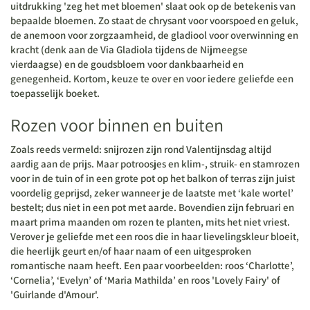
uitdrukking 'zeg het met bloemen' slaat ook op de betekenis van
bepaalde bloemen. Zo staat de chrysant voor voorspoed en geluk,
de anemoon voor zorgzaamheid, de gladiool voor overwinning en
kracht (denk aan de Via Gladiola tijdens de Nijmeegse
vierdaagse) en de goudsbloem voor dankbaarheid en
genegenheid. Kortom, keuze te over en voor iedere geliefde een
toepasselijk boeket.
Rozen voor binnen en buiten
Zoals reeds vermeld: snijrozen zijn rond Valentijnsdag altijd
aardig aan de prijs. Maar potroosjes en klim-, struik- en stamrozen
voor in de tuin of in een grote pot op het balkon of terras zijn juist
voordelig geprijsd, zeker wanneer je de laatste met ‘kale wortel’
bestelt; dus niet in een pot met aarde. Bovendien zijn februari en
maart prima maanden om rozen te planten, mits het niet vriest.
Verover je geliefde met een roos die in haar lievelingskleur bloeit,
die heerlijk geurt en/of haar naam of een uitgesproken
romantische naam heeft. Een paar voorbeelden: roos ‘Charlotte’,
‘Cornelia’, ‘Evelyn’ of ‘Maria Mathilda’ en roos 'Lovely Fairy' of
'Guirlande d'Amour'.