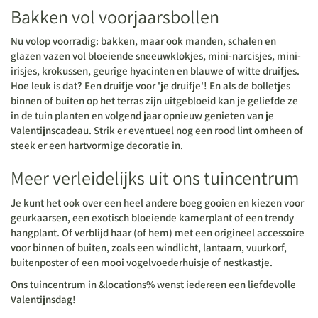
Bakken vol voorjaarsbollen
Nu volop voorradig: bakken, maar ook manden, schalen en
glazen vazen vol bloeiende sneeuwklokjes, mini-narcisjes, mini-
irisjes, krokussen, geurige hyacinten en blauwe of witte druifjes.
Hoe leuk is dat? Een druifje voor 'je druifje'! En als de bolletjes
binnen of buiten op het terras zijn uitgebloeid kan je geliefde ze
in de tuin planten en volgend jaar opnieuw genieten van je
Valentijnscadeau. Strik er eventueel nog een rood lint omheen of
steek er een hartvormige decoratie in.
Meer verleidelijks uit ons tuincentrum
Je kunt het ook over een heel andere boeg gooien en kiezen voor
geurkaarsen, een exotisch bloeiende kamerplant of een trendy
hangplant. Of verblijd haar (of hem) met een origineel accessoire
voor binnen of buiten, zoals een windlicht, lantaarn, vuurkorf,
buitenposter of een mooi vogelvoederhuisje of nestkastje.
Ons tuincentrum in &locations% wenst iedereen een liefdevolle
Valentijnsdag!