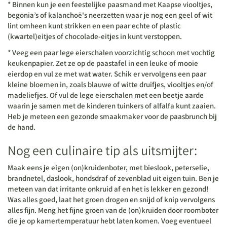
* Binnen kun je een feestelijke paasmand met Kaapse viooltjes,
begonia’s of kalanchoë's neerzetten waar je nog een geel of wit
lint omheen kunt strikken en een paar echte of plastic
(kwartel)eitjes of chocolade-eitjes in kunt verstoppen.
* Veeg een paar lege eierschalen voorzichtig schoon met vochtig
keukenpapier. Zet ze op de paastafel in een leuke of mooie
eierdop en vul ze met wat water. Schik er vervolgens een paar
kleine bloemen in, zoals blauwe of witte druifjes, viooltjes en/of
madeliefjes. Of vul de lege eierschalen met een beetje aarde
waarin je samen met de kinderen tuinkers of alfalfa kunt zaaien.
Heb je meteen een gezonde smaakmaker voor de paasbrunch bij
de hand.
Nog een culinaire tip als uitsmijter:
Maak eens je eigen (on)kruidenboter, met bieslook, peterselie,
brandnetel, daslook, hondsdraf of zevenblad uit eigen tuin. Ben je
meteen van dat irritante onkruid af en het is lekker en gezond!
Was alles goed, laat het groen drogen en snijd of knip vervolgens
alles fijn. Meng het fijne groen van de (on)kruiden door roomboter
die je op kamertemperatuur hebt laten komen. Voeg eventueel