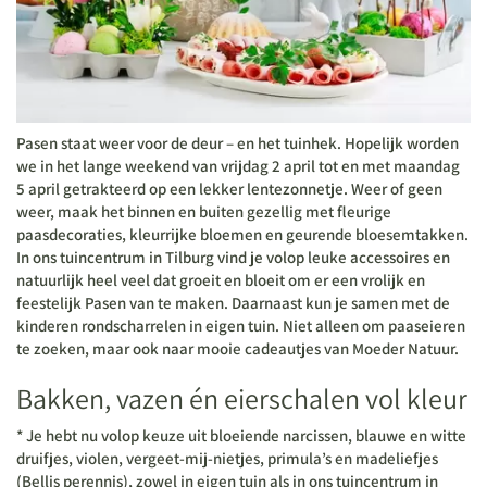
Pasen staat weer voor de deur – en het tuinhek. Hopelijk worden
we in het lange weekend van vrijdag 2 april tot en met maandag
5 april getrakteerd op een lekker lentezonnetje. Weer of geen
weer, maak het binnen en buiten gezellig met fleurige
paasdecoraties, kleurrijke bloemen en geurende bloesemtakken.
In ons tuincentrum in Tilburg vind je volop leuke accessoires en
natuurlijk heel veel dat groeit en bloeit om er een vrolijk en
feestelijk Pasen van te maken. Daarnaast kun je samen met de
kinderen rondscharrelen in eigen tuin. Niet alleen om paaseieren
te zoeken, maar ook naar mooie cadeautjes van Moeder Natuur.
Bakken, vazen én eierschalen vol kleur
* Je hebt nu volop keuze uit bloeiende narcissen, blauwe en witte
druifjes, violen, vergeet-mij-nietjes, primula’s en madeliefjes
(Bellis perennis), zowel in eigen tuin als in ons tuincentrum in