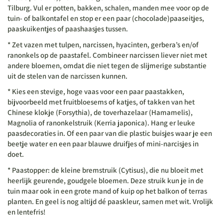
Tilburg. Vul er potten, bakken, schalen, manden mee voor op de
tuin- of balkontafel en stop er een paar (chocolade)paaseitjes,
paaskuikentjes of paashaasjes tussen.
* Zet vazen met tulpen, narcissen, hyacinten, gerbera’s en/of
ranonkels op de paastafel. Combineer narcissen liever niet met
andere bloemen, omdat die niet tegen de slijmerige substantie
uit de stelen van de narcissen kunnen.
* Kies een stevige, hoge vaas voor een paar paastakken,
bijvoorbeeld met fruitbloesems of katjes, of takken van het
Chinese klokje (Forsythia), de toverhazelaar (Hamamelis),
Magnolia of ranonkelstruik (Kerria japonica). Hang er leuke
paasdecoraties in. Of een paar van die plastic buisjes waar je een
beetje water en een paar blauwe druifjes of mini-narcisjes in
doet.
* Paastopper: de kleine bremstruik (Cytisus), die nu bloeit met
heerlijk geurende, goudgele bloemen. Deze struik kun je in de
tuin maar ook in een grote mand of kuip op het balkon of terras
planten. En geel is nog altijd dé paaskleur, samen met wit. Vrolijk
en lentefris!