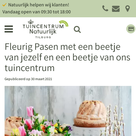
G
Natuurlijk helpen wij klanten!
a
Vandaag open van
09:30
tot
18:00
n
a
a
r
c
Fleurig Pasen met een beetje
o
van jezelf en een beetje van ons
n
t
tuincentrum
e
n
Gepubliceerd op
30 maart 2021
t