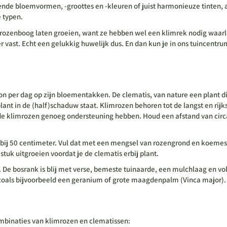
erende bloemvormen, -groottes en -kleuren of juist harmonieuze tinten
 typen.
 rozenboog laten groeien, want ze hebben wel een klimrek nodig waarla
vast. Echt een gelukkig huwelijk dus. En dan kun je in ons tuincentru
 zon per dag op zijn bloementakken. De clematis, van nature een plant
plant in de (half)schaduw staat. Klimrozen behoren tot de langst en rij
t de klimrozen genoeg ondersteuning hebben. Houd een afstand van cir
bij 50 centimeter. Vul dat met een mengsel van rozengrond en koemest,
stuk uitgroeien voordat je de clematis erbij plant.
 De bosrank is blij met verse, bemeste tuinaarde, een mulchlaag en vol
 zoals bijvoorbeeld een geranium of grote maagdenpalm (Vinca major).
ombinaties van klimrozen en clematissen: