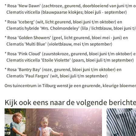
* Rosa 'New Dawn' (zachtroze, geurend, doorbloeiend van juni t/m o
Clematis viticella (blauwpaarse klokjes; bloei juli - september)
* Rosa 'Iceberg' (wit, licht geurend, bloei juni t/m oktober) en
Clematis hybride 'Mrs. Cholmondeley' (lila / lichtblauw, bloei juni 
* Rosa 'Golden Showers' (geel, licht geurend, bloei mei - juni) en
Clematis 'Multi Blue' (violetblauw, mei t/m september)
* Rosa 'Pink Cloud' (zuurstokroze, geurend, bloei juni t/m oktober) 
Clematis viticella 'Etoile Violette' (paars, bloei juli t/m september)
* Rosa 'Bantry Bay' (roze, geurend, bloei juni t/m oktober) en
Clematis 'Paul Farges' (wit, bloei juli t/m september)
Ons tuincentrum in Tilburg wenst je een geurende, kleurige bloeme
Kijk ook eens naar de volgende bericht