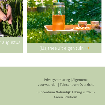
or augustus
(IJs)thee uit eigen tuin
Privacyverklaring
|
Algemene
voorwaarden
|
Tuincentrum Overzicht
Tuincentrum Natuurlijk Tilburg
© 2026 -
Green Solutions