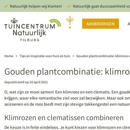
Ga
Natuurlijk helpen wij klanten!
Natuurlijk gaat duurzaamheid v
naar
content
AANBIEDINGEN
A
Home
>
Tips en inspiratie voor huis en tuin
>
Gouden plantcombinatie: klimroos e
Gouden plantcombinatie: klimro
Gepubliceerd op
20 april 2021
O, wat zijn ze mooi samen! Een klimroos en een clematis. Een goude
krijgen, waar elke romantische ziel voor zal bezwijken. Maar ook om
seizoenen en de roos biedt met zijn stevige takkengestel een natuur
Klimrozen en clematissen combineren
De keuze is in feite eindeloos. Je kunt kiezen voor klimrozen en clem