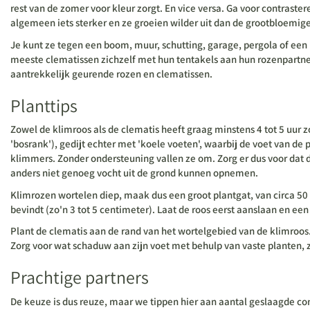
rest van de zomer voor kleur zorgt. En vice versa. Ga voor contrast
algemeen iets sterker en ze groeien wilder uit dan de grootbloemige
Je kunt ze tegen een boom, muur, schutting, garage, pergola of een
meeste clematissen zichzelf met hun tentakels aan hun rozenpartner 
aantrekkelijk geurende rozen en clematissen.
Planttips
Zowel de klimroos als de clematis heeft graag minstens 4 tot 5 uur
'bosrank'), gedijt echter met 'koele voeten', waarbij de voet van de 
klimmers. Zonder ondersteuning vallen ze om. Zorg er dus voor da
anders niet genoeg vocht uit de grond kunnen opnemen.
Klimrozen wortelen diep, maak dus een groot plantgat, van circa 50 
bevindt (zo'n 3 tot 5 centimeter). Laat de roos eerst aanslaan en een 
Plant de clematis aan de rand van het wortelgebied van de klimroos.
Zorg voor wat schaduw aan zijn voet met behulp van vaste planten,
Prachtige partners
De keuze is dus reuze, maar we tippen hier aan aantal geslaagde c