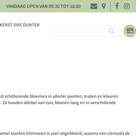
VANDAAG OPEN VAN
09:30
TOT
18:00
KERST-DISCOUNTER
t schitterende bloemen in allerlei soorten, maten en kleuren
 Ze houden allebei van zon, bloeien lang en in verschillende
 aantal soorten klimrozen is snel uitgebloeid, waarna een clematis de