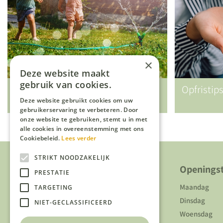
×
Deze website maakt
gebruik van cookies.
Vakantietips (voor kids) in eigen
Opfristip
tuin
Deze website gebruikt cookies om uw
gebruikerservaring te verbeteren. Door
onze website te gebruiken, stemt u in met
alle cookies in overeenstemming met ons
Cookiebeleid.
Lees verder
STRIKT NOODZAKELIJK
Over ons
Openingst
PRESTATIE
Over ons
Maandag
TARGETING
Duurzaamheid
Dinsdag
NIET-GECLASSIFICEERD
Algemene voorwaarden
Woensdag