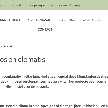
oorop
Natuurlijk zijn wij er in, voor en met Tilburg
SSORTIMENT
KLANTENKAART
OVER ONS
VACATURES
CONTACT
n clematis
os en clematis
n combinatie in elke tuin. Niet alleen omdat deze klimplanten de mees
dat klimrozen en clematissen heel praktisch het perfecte paar vormen.
lijk klimtoestel voor de bosrank.
atissen die elkaar in bloei opvolgen of die tegelijkertijd bloeien. Een