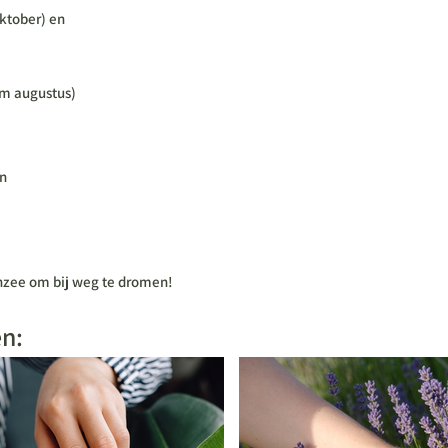
ktober) en
t/m augustus)
en
nzee om bij weg te dromen!
en: