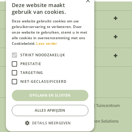
×
Deze website maakt
gebruik van cookies.
Over ons
Deze website gebruikt cookies om uw
gebruikerservaring te verbeteren. Door
onze website te gebruiken, stemt u in met
Openingstijden
alle cookies in overeenstemming met ons
Cookiebeleid.
Lees verder
Contact
STRIKT NOODZAKELIJK
PRESTATIE
TARGETING
NIET-GECLASSIFICEERD
OPSLAAN EN SLUITEN
Privacyverklaring
|
Algemene voorwaarden
|
Tuincentrum
ALLES AFWIJZEN
Overzicht
Tuincentrum Natuurlijk Tilburg
© 2026 -
Green Solutions
DETAILS WEERGEVEN