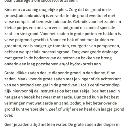
paar vuistregels om succesvol te zaaien.
Kies een zo zonnig mogelijke plek. Zorg dat de grond in de
(moes)tuin onkruidvrij is en verbeter de grond eventueel met
verse compost of bemeste tuinaarde. Gebruik voor het zaaien in
kleine potjes een mix van verse potgrond en zand of speciale
zaai- en stekgrond. Voor het zaaien in grote potten en bakken is
verse potgrond geschikt. Voor een bak of pot met kruiden en
groenten, zoals hongerige tomaten, courgettes en pompoenen,
hebben we speciale moestuingrond. Zorg voor goede drainage
met gaten in de bodems van de potten en bakken en breng
onderin een laag potscherven en/of hydrokorrels aan.
Grote, dikke zaden doe je dieper de grond in dan dunne, fijne
zaden. Maak voor de grote zaden met je vinger of de achterkant
van een potlood een gat in de grond van 1 tot 3 centimeter diep.
Kijk hiervoor bij de instructies op het zaaizakje. Doe het zaad in
het gat en bedek het weer met aarde. Dun zaad kun je het best
vermengen met wat aarde en zand, zodat je het beter over de
grond kunt verspreiden. Zeef of wrijf er een heel dun laagje grond
over.
Geef je zaden altijd meteen water. De grote zaden die dieper in