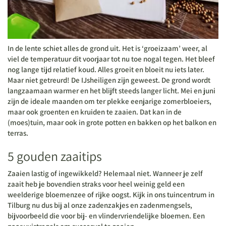
In de lente schiet alles de grond uit. Het is ‘groeizaam’ weer, al
viel de temperatuur dit voorjaar tot nu toe nogal tegen. Het bleef
nog lange tijd relatief koud. Alles groeit en bloeit nu iets later.
Maar niet getreurd! De IJsheiligen zijn geweest. De grond wordt
langzaamaan warmer en het blijft steeds langer licht. Mei en juni
zijn de ideale maanden om ter plekke eenjarige zomerbloeiers,
maar ook groenten en kruiden te zaaien. Dat kan in de
(moes)tuin, maar ook in grote potten en bakken op het balkon en
terras.
5 gouden zaaitips
Zaaien lastig of ingewikkeld? Helemaal niet. Wanneer je zelf
zaait heb je bovendien straks voor heel weinig geld een
weelderige bloemenzee of rijke oogst. Kijk in ons tuincentrum in
Tilburg nu dus bij al onze zadenzakjes en zadenmengsels,
bijvoorbeeld die voor bij- en vlindervriendelijke bloemen. Een