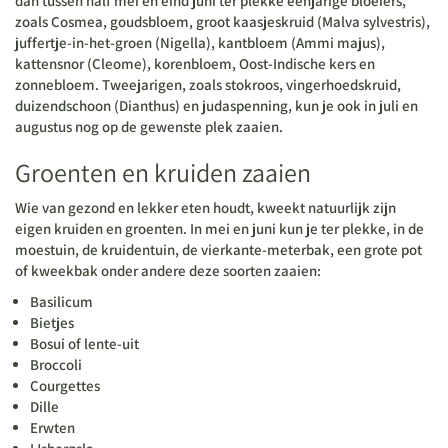
dan tussen half mei en eind juni ter plekke eenjarige bloeiers,
zoals Cosmea, goudsbloem, groot kaasjeskruid (Malva sylvestris),
juffertje-in-het-groen (Nigella), kantbloem (Ammi majus),
kattensnor (Cleome), korenbloem, Oost-Indische kers en
zonnebloem. Tweejarigen, zoals stokroos, vingerhoedskruid,
duizendschoon (Dianthus) en judaspenning, kun je ook in juli en
augustus nog op de gewenste plek zaaien.
Groenten en kruiden zaaien
Wie van gezond en lekker eten houdt, kweekt natuurlijk zijn
eigen kruiden en groenten. In mei en juni kun je ter plekke, in de
moestuin, de kruidentuin, de vierkante-meterbak, een grote pot
of kweekbak onder andere deze soorten zaaien:
Basilicum
Bietjes
Bosui of lente-uit
Broccoli
Courgettes
Dille
Erwten