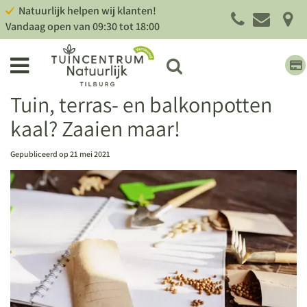
G
Natuurlijk helpen wij klanten!
a
Vandaag open van
09:30
tot
18:00
n
a
a
r
c
Tuin, terras- en balkonpotten
o
kaal? Zaaien maar!
n
t
e
Gepubliceerd op
21 mei 2021
n
t