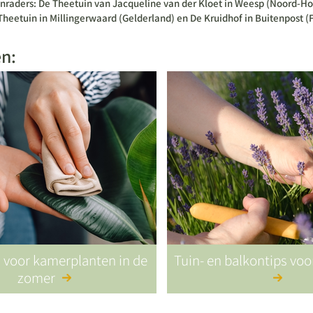
nraders: De Theetuin van Jacqueline van der Kloet in Weesp (Noord-Hol
eetuin in Millingerwaard (Gelderland) en De Kruidhof in Buitenpost (F
en:
s voor kamerplanten in de
Tuin- en balkontips vo
zomer