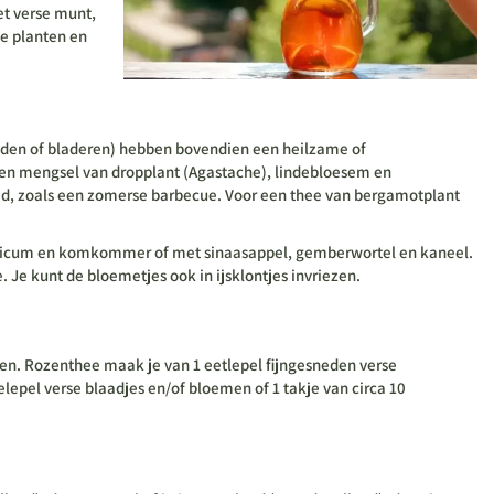
et verse munt,
te planten en
uiden of bladeren) hebben bovendien een heilzame of
een mengsel van dropplant (Agastache), lindebloesem en
tijd, zoals een zomerse barbecue. Voor een thee van bergamotplant
asilicum en komkommer of met sinaasappel, gemberwortel en kaneel.
Je kunt de bloemetjes ook in ijsklontjes invriezen.
en. Rozenthee maak je van 1 eetlepel fijngesneden verse
lepel verse blaadjes en/of bloemen of 1 takje van circa 10