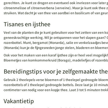
gerechten. Je kunt ze drogen en eventueel ook invriezen voor later 
citroenmelisse of citroenverbena (verveine). Maar je kunt ook thee 
struiken. Wat dacht je van thee van aardbei en basilicum of van g
Tisanes en ijsthee
Veel van de planten die je kunt gebruiken voor het zetten van een 
geneeskrachtige werking. Wil je ontspannen voor het slapen gaan? 
rozenbottel. Munt, bergamot (Monarda), salie en venkelzaadjes bevo
(Monarda) kun je de fijngesneden jonge stelen, bladeren en bloemen
Ook voor het maken van een karaf ijsthee zijn er heel veel mogeli
Bloemetjes van komkommerkruid (Borago), madeliefjes of rozenblaadje
Bereidingstips voor je zelfgemaakte th
Gebruik 2 theelepels verse bloemen of 1 theelepel gedroogde bloem
rozenbottels of 1 theelepel gedroogde bottels. Deze laat je 10 minu
centimeter van nodig voor een kopje thee. Laat 3 tot 5 minuten trek
Vakantietip