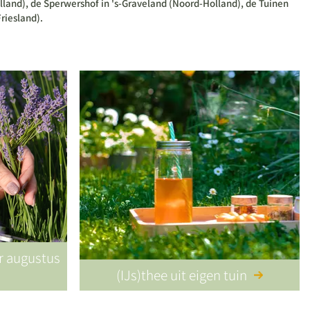
land), de Sperwershof in 's-Graveland (Noord-Holland), de Tuinen
riesland).
or augustus
(IJs)thee uit eigen tuin