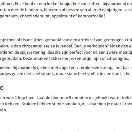
gebruik. En je kunt er een lekker kopje thee van zetten, bijvoorbeeld m
zetten met de bladeren, bloemen of bessen van allerlei eenjarigen, vas
eurgeranium, chocolademunt, appelmunt of kamperfoelie?
kopje thee of tisane (thee gemaakt van een aftreksel van gedroogde kr
Gebruik dan citroenmelisse en lavendel. Ben je verkouden? Maak dan 
rderen de spijsvertering, dus die zijn perfect voor na een zware maal
 gebruiken. Deze smaken lekker met rozemarijn, tijm of citroengras.
jkheden. Bijvoorbeeld ijsthee met appel en vlierbloesemsiroop, met b
s geven niet veel smaak, maar staan heel vrolijk in een kan ijsthee. 
ee
en voor 1 kop thee. Laat de bloemen 5 minuten in gekookt water trekk
ten trekken. Kruiden hebben sterke smaken, dus daar heb je maar 1 thee
ken.