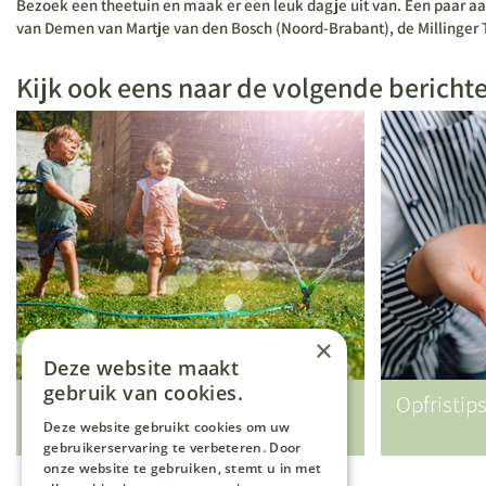
Bezoek een theetuin en maak er een leuk dagje uit van. Een paar aa
van Demen van Martje van den Bosch (Noord-Brabant), de Millinger Th
Kijk ook eens naar de volgende bericht
×
Deze website maakt
gebruik van cookies.
Vakantietips (voor kids) in eigen
Opfristip
tuin
Deze website gebruikt cookies om uw
gebruikerservaring te verbeteren. Door
onze website te gebruiken, stemt u in met