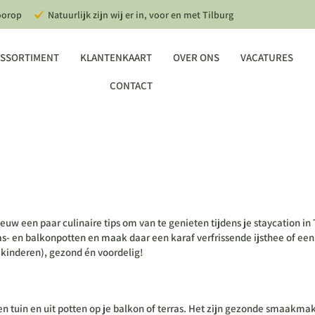
oorop
Natuurlijk zijn wij er in, voor en met Tilburg
SSORTIMENT
KLANTENKAART
OVER ONS
VACATURES
CONTACT
uw een paar culinaire tips om van te genieten tijdens je staycation in 
ras- en balkonpotten en maak daar een karaf verfrissende ijsthee of een
kinderen), gezond én voordelig!
n tuin en uit potten op je balkon of terras. Het zijn gezonde smaakmake