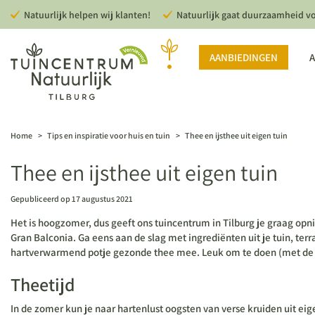
Ga
Natuurlijk helpen wij klanten!
Natuurlijk gaat duurzaamheid v
naar
content
AANBIEDINGEN
A
Home
>
Tips en inspiratie voor huis en tuin
>
Thee en ijsthee uit eigen tuin
Thee en ijsthee uit eigen tuin
Gepubliceerd op
17 augustus 2021
Het is hoogzomer, dus geeft ons tuincentrum in Tilburg je graag opnie
Gran Balconia. Ga eens aan de slag met ingrediënten uit je tuin, ter
hartverwarmend potje gezonde thee mee. Leuk om te doen (met de 
Theetijd
In de zomer kun je naar hartenlust oogsten van verse kruiden uit eige