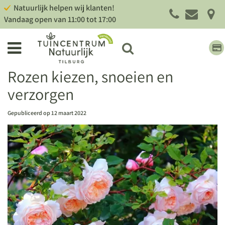
G
Natuurlijk helpen wij klanten!
a
Vandaag open van
11:00
tot
17:00
n
a
a
r
c
Rozen kiezen, snoeien en
o
verzorgen
n
t
e
Gepubliceerd op
12 maart 2022
n
t