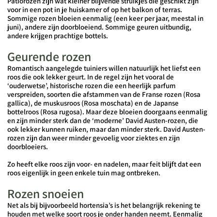
Patiorozen zijn wat kleiner blijvende struikjes die geschikt zijn
voor in een pot in je huiskamer of op het balkon of terras.
Sommige rozen bloeien eenmalig (een keer per jaar, meestal in
juni), andere zijn doorbloeiend. Sommige geuren uitbundig,
andere krijgen prachtige bottels.
Geurende rozen
Romantisch aangelegde tuiniers willen natuurlijk het liefst een
roos die ook lekker geurt. In de regel zijn het vooral de
‘ouderwetse’, historische rozen die een heerlijk parfum
verspreiden, soorten die afstammen van de Franse rozen (Rosa
gallica), de muskusroos (Rosa moschata) en de Japanse
bottelroos (Rosa rugosa). Maar deze bloeien doorgaans eenmalig
en zijn minder sterk dan de ‘moderne’ David Austen-rozen, die
ook lekker kunnen ruiken, maar dan minder sterk. David Austen-
rozen zijn dan weer minder gevoelig voor ziektes en zijn
doorbloeiers.
Zo heeft elke roos zijn voor- en nadelen, maar feit blijft dat een
roos eigenlijk in geen enkele tuin mag ontbreken.
Rozen snoeien
Net als bij bijvoorbeeld hortensia’s is het belangrijk rekening te
houden met welke soort roos je onder handen neemt. Eenmalig