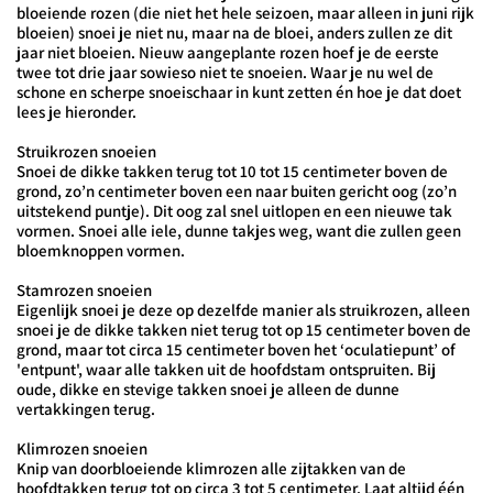
bloeiende rozen (die niet het hele seizoen, maar alleen in juni rijk
bloeien) snoei je niet nu, maar na de bloei, anders zullen ze dit
jaar niet bloeien. Nieuw aangeplante rozen hoef je de eerste
twee tot drie jaar sowieso niet te snoeien. Waar je nu wel de
schone en scherpe snoeischaar in kunt zetten én hoe je dat doet
lees je hieronder.
Struikrozen snoeien
Snoei de dikke takken terug tot 10 tot 15 centimeter boven de
grond, zo’n centimeter boven een naar buiten gericht oog (zo’n
uitstekend puntje). Dit oog zal snel uitlopen en een nieuwe tak
vormen. Snoei alle iele, dunne takjes weg, want die zullen geen
bloemknoppen vormen.
Stamrozen snoeien
Eigenlijk snoei je deze op dezelfde manier als struikrozen, alleen
snoei je de dikke takken niet terug tot op 15 centimeter boven de
grond, maar tot circa 15 centimeter boven het ‘oculatiepunt’ of
'entpunt', waar alle takken uit de hoofdstam ontspruiten. Bij
oude, dikke en stevige takken snoei je alleen de dunne
vertakkingen terug.
Klimrozen snoeien
Knip van doorbloeiende klimrozen alle zijtakken van de
hoofdtakken terug tot op circa 3 tot 5 centimeter. Laat altijd één