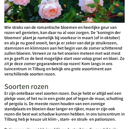
Wie straks van de romantische bloemen en heerlijke geur van
rozen
wil genieten, kan daar nu al voor zorgen. De 'koningin der
bloemen' plant je namelijk bij voorkeur in maart (of in oktober)
en als je nu goed snoeit, ben je er zeker van dat je struikrozen,
stamrozen en klimrozen aan het begin van de zomer schitterend
zullen bloeien. Verwen ze na het snoeien meteen met wat mest
en je geeft ze de best mogelijke start voor volop groei en bloei. Zo
zit je deze zomer gegarandeerd op rozen! Kom langs in ons
tuincentrum in Tilburg en bekijk ons grote assortiment aan
verschillende soorten rozen.
Soorten rozen
Er zijn ontelbaar veel soorten rozen. Dus je hebt er altijd wel een
plekje voor, of het nu in een grote pot of tegen de muur, schutting
of pergola is. De meeste rozen houden van een zonnige
standplaats en bloeien daar langer en rijker, maar er zijn ook
rozen die best wat schaduw kunnen hebben. In ons tuincentrum in
Tilburg heb je keuze uit klim-, stam- en struik- en patiorozen.