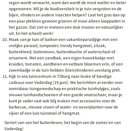
regen wordt verwacht, want dan wordt de mest sneller en beter
opgenomen. Wil je de biodiversiteit in je tuin vergroten en de
bijen, vlinders en andere insecten helpen? Laat het gras dan op
een paar plekken gewoon groeien of maai alleen looppaden in
het gazon. Dat ziet er meteen een stuk mooier en natuurlijker
uit. En het scheelt werk!
Maak van je tuin of balkon een vakantieparadijsje met een
vrolijke parasol, tuinposter, trendy hangstoel, zitzak,
buitenkleed, buitenoven, buitendouche of waterschaal of -
ornament. Met een zandbak, een eigen kweekbakje met
kruiden, tomaten, aardbeien en eetbare bloemen erin, of een
zwembadje in de tuin hebben (klein)kinderen urenlang pret.
Kijk in ons tuincentrum in Tilburg naar leuke of handige
cadeaus voor Vaderdag (19 juni). We berichtten al eerder over
onmisbaar tuingereedschap en praktische tuinhulpjes, zoals
nieuwe tuinhandschoenen of een goede snoeischaar, maar je
kunt je vader vast ook blij maken met accessoires voor de
barbecue, nieuwe vissen of water- en oeverplanten voor de
vijver of een luie tuinstoel of hangmat.
Geniet van van het buitenleven, het begin van de zomer en van
Vaderdag!