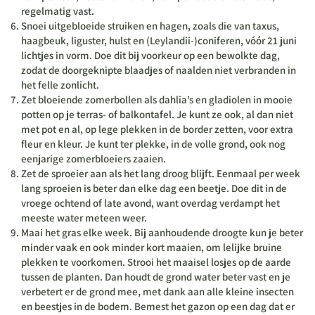
regelmatig vast.
Snoei uitgebloeide struiken en hagen, zoals die van taxus,
haagbeuk, liguster, hulst en (Leylandii-)coniferen, vóór 21 juni
lichtjes in vorm. Doe dit bij voorkeur op een bewolkte dag,
zodat de doorgeknipte blaadjes of naalden niet verbranden in
het felle zonlicht.
Zet bloeiende zomerbollen als dahlia’s en gladiolen in mooie
potten op je terras- of balkontafel. Je kunt ze ook, al dan niet
met pot en al, op lege plekken in de border zetten, voor extra
fleur en kleur. Je kunt ter plekke, in de volle grond, ook nog
eenjarige zomerbloeiers zaaien.
Zet de sproeier aan als het lang droog blijft. Eenmaal per week
lang sproeien is beter dan elke dag een beetje. Doe dit in de
vroege ochtend of late avond, want overdag verdampt het
meeste water meteen weer.
Maai het gras elke week. Bij aanhoudende droogte kun je beter
minder vaak en ook minder kort maaien, om lelijke bruine
plekken te voorkomen. Strooi het maaisel losjes op de aarde
tussen de planten. Dan houdt de grond water beter vast en je
verbetert er de grond mee, met dank aan alle kleine insecten
en beestjes in de bodem. Bemest het gazon op een dag dat er