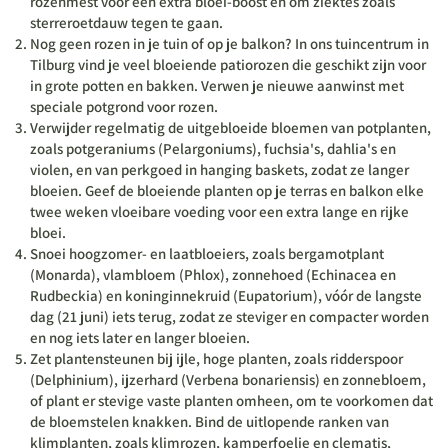
rozenmest voor een extra bloei-boost en om ziektes zoals
sterreroetdauw tegen te gaan.
Nog geen rozen in je tuin of op je balkon? In ons tuincentrum in
Tilburg vind je veel bloeiende patiorozen die geschikt zijn voor
in grote potten en bakken. Verwen je nieuwe aanwinst met
speciale potgrond voor rozen.
Verwijder regelmatig de uitgebloeide bloemen van potplanten,
zoals potgeraniums (Pelargoniums), fuchsia's, dahlia's en
violen, en van perkgoed in hanging baskets, zodat ze langer
bloeien. Geef de bloeiende planten op je terras en balkon elke
twee weken vloeibare voeding voor een extra lange en rijke
bloei.
Snoei hoogzomer- en laatbloeiers, zoals bergamotplant
(Monarda), vlambloem (Phlox), zonnehoed (Echinacea en
Rudbeckia) en koninginnekruid (Eupatorium), vóór de langste
dag (21 juni) iets terug, zodat ze steviger en compacter worden
en nog iets later en langer bloeien.
Zet plantensteunen bij ijle, hoge planten, zoals ridderspoor
(Delphinium), ijzerhard (Verbena bonariensis) en zonnebloem,
of plant er stevige vaste planten omheen, om te voorkomen dat
de bloemstelen knakken. Bind de uitlopende ranken van
klimplanten, zoals klimrozen, kamperfoelie en clematis,