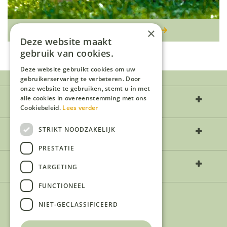
(IJs)thee uit eigen tuin
×
Deze website maakt
gebruik van cookies.
Deze website gebruikt cookies om uw
gebruikerservaring te verbeteren. Door
onze website te gebruiken, stemt u in met
Over ons
alle cookies in overeenstemming met ons
Cookiebeleid.
Lees verder
Openingstijden
STRIKT NOODZAKELIJK
PRESTATIE
Contact
TARGETING
FUNCTIONEEL
NIET-GECLASSIFICEERD