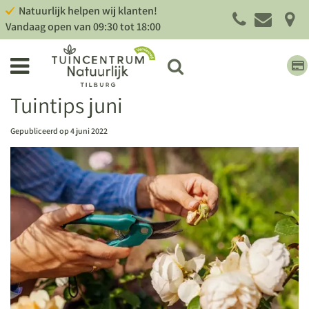
G
Natuurlijk helpen wij klanten!
a
Vandaag open van
09:30
tot
18:00
n
a
a
r
c
Tuintips juni
o
n
Gepubliceerd op
4 juni 2022
t
e
n
t