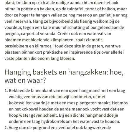
plant, trekken op zich al de nodige aandacht en doen het ook
prima in potten en bakken, op de tuintafel, terras of balkon, maar
door ze hoger te hangen vallen ze nog meer op en geniet je er nog
veel meer van. Hang ze bijvoorbeeld als fleurig welkom bij de
voordeur, tegen een kale muur of schutting of bungelend aan de
pergola, carport of veranda. Creëer ook een waterval van
bloemen met bloeiende klimplanten, zoals clematis,
passiebloem en klimroos. Houd deze site in de gaten, want we
plaatsen binnenkort praktische en inspirerende tips over allerlei
vaste planten die enorm lang bloeien.
Hanging baskets en hangzakken: hoe,
wat en waar?
Bekleed de binnenkant van een open hangmand met een laag
vochtig veenmos van drie tot vijf centimeter, of met
kokosvellen waarin je met een mes plantgaten maakt. Het mos
en het kokosvel houden de aarde maar ook vocht vast dat een
hoop water geven scheelt. Bij een dichte hangmand doe je
onderin een laag hydrokorrels om het water vast te houden.
Voeg dan de potgrond en eventueel ook langwerkende