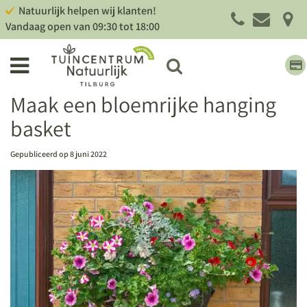
G
Natuurlijk helpen wij klanten!
a
Vandaag open van
09:30
tot
18:00
n
a
a
r
c
Maak een bloemrijke hanging
o
basket
n
t
e
Gepubliceerd op
8 juni 2022
n
t