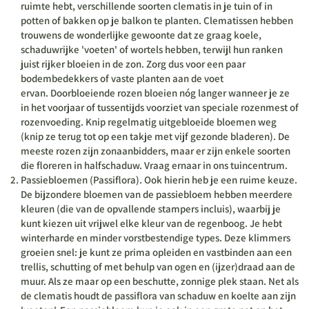
ruimte hebt, verschillende soorten clematis in je tuin of in
potten of bakken op je balkon te planten. Clematissen hebben
trouwens de wonderlijke gewoonte dat ze graag koele,
schaduwrijke 'voeten' of wortels hebben, terwijl hun ranken
juist rijker bloeien in de zon. Zorg dus voor een paar
bodembedekkers of vaste planten aan de voet
ervan. Doorbloeiende rozen bloeien nóg langer wanneer je ze
in het voorjaar of tussentijds voorziet van speciale rozenmest of
rozenvoeding. Knip regelmatig uitgebloeide bloemen weg
(knip ze terug tot op een takje met vijf gezonde bladeren). De
meeste rozen zijn zonaanbidders, maar er zijn enkele soorten
die floreren in halfschaduw. Vraag ernaar in ons tuincentrum.
Passiebloemen (Passiflora)
. Ook hierin heb je een ruime keuze.
De bijzondere bloemen van de passiebloem hebben meerdere
kleuren (die van de opvallende stampers incluis), waarbij je
kunt kiezen uit vrijwel elke kleur van de regenboog. Je hebt
winterharde en minder vorstbestendige types. Deze klimmers
groeien snel: je kunt ze prima opleiden en vastbinden aan een
trellis, schutting of met behulp van ogen en (ijzer)draad aan de
muur. Als ze maar op een beschutte, zonnige plek staan. Net als
de clematis houdt de passiflora van schaduw en koelte aan zijn