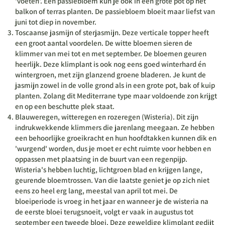
'voeten'. Een passiebloem kun je ook in een grote pot op het
balkon of terras planten. De passiebloem bloeit maar liefst van
juni tot diep in november.
Toscaanse jasmijn of sterjasmijn
. Deze verticale topper heeft
een groot aantal voordelen. De witte bloemen sieren de
klimmer van mei tot en met september. De bloemen geuren
heerlijk. Deze klimplant is ook nog eens goed winterhard én
wintergroen, met zijn glanzend groene bladeren. Je kunt de
jasmijn zowel in de volle grond als in een grote pot, bak of kuip
planten. Zolang dit Mediterrane type maar voldoende zon krijgt
en op een beschutte plek staat.
Blauweregen, witteregen en rozeregen (Wisteria)
. Dit zijn
indrukwekkende klimmers die jarenlang meegaan. Ze hebben
een behoorlijke groeikracht en hun hoofdtakken kunnen dik en
'wurgend' worden, dus je moet er echt ruimte voor hebben en
oppassen met plaatsing in de buurt van een regenpijp.
Wisteria's hebben luchtig, lichtgroen blad en krijgen lange,
geurende bloemtrossen. Van die laatste geniet je op zich niet
eens zo heel erg lang, meestal van april tot mei. De
bloeiperiode is vroeg in het jaar en wanneer je de wisteria na
de eerste bloei terugsnoeit, volgt er vaak in augustus tot
september een tweede bloei. Deze geweldige klimplant gedijt