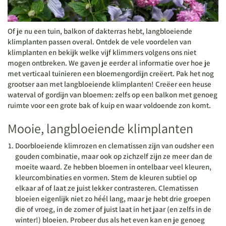
Of je nu een tuin, balkon of dakterras hebt, langbloeiende
klimplanten passen overal. Ontdek de vele voordelen van
klimplanten en bekijk welke vijf klimmers volgens ons niet
mogen ontbreken. We gaven je eerder al informatie over hoe je
met verticaal tuinieren een bloemengordijn creëert. Pak het nog
grootser aan met langbloeiende klimplanten! Creëer een heuse
waterval of gordijn van bloemen
: zelfs op een balkon met genoeg
ruimte voor een grote bak of kuip en waar voldoende zon komt.
Mooie, langbloeiende klimplanten
Doorbloeiende klimrozen en clematissen
zijn van oudsher een
gouden combinatie, maar ook op zichzelf zijn ze meer dan de
moeite waard. Ze hebben bloemen in ontelbaar veel kleuren,
kleurcombinaties en vormen. Stem de kleuren subtiel op
elkaar af of laat ze juist lekker contrasteren. Clematissen
bloeien eigenlijk niet zo héél lang, maar je hebt drie groepen
die of vroeg, in de zomer of juist laat in het jaar (en zelfs in de
winter!) bloeien. Probeer dus als het even kan en je genoeg