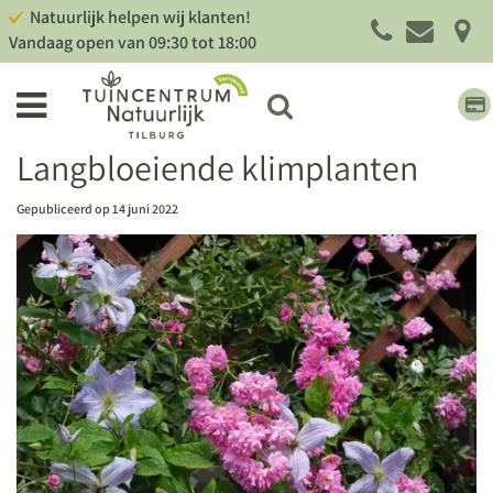
G
Natuurlijk helpen wij klanten!
a
Vandaag open van
09:30
tot
18:00
n
a
a
r
c
Langbloeiende klimplanten
o
n
Gepubliceerd op
14 juni 2022
t
e
n
t