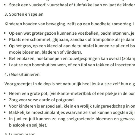
Steek een vuurkorf, vuurschaal of tuinfakkel aan en laat de kind
Sporten en spelen
Kinderen houden van beweging, zelfs op een bloedhete zomerdag. Laa
Op een wat groter gazon kunnen ze voetballen, badmintonnen, je
Plaats een schommel, glijbaan, zandbak of trampoline als je daar 
Op het gras, op een kleed of aan de tuintafel kunnen ze allerlei
mooie bloemen, bladeren of vlinders).
Bellenblazen, hoelahoepen en touwtjespringen kan overal (zolang 
Laat ze een boomhut bouwen, of een tipi van takken of insecten
(Moes)tuinieren
Voor groentjes in de dop is het natuurlijk heel leuk als ze zelf hun 
Neem een grote pot, (vierkante-meter)bak of een plekje in de bor
Zorg voor verse aarde of potgrond.
Voor kinderen is er speciaal, klein en vrolijk tuingereedschap in o
Makkelijke moestuinplantjes waarvan ze snel kunnen oogsten zijn o
In juni en juli kunnen ze nog snelgroeiende bloemen en gewasse
bieslook en snijbiet.
Luieren maar