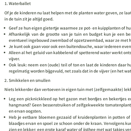
Waterballet
Of je de kinderen nu laat helpen met de planten water geven, ze la
in de tuin zit je altijd goed.
Geef ze hun eigen gietertje waarmee ze pot- en kuipplanten of h
Afhankelijk van de grootte van je tuin en budget kun je een 
eventueel ingebouwd zwembad of opzetzwembad, waar ze met hun v
Je kunt ook gaan voor ook een buitendouche, waar iedereen even
Alleen al het geluid van kabbelend of spetterend water werkt ont
vijver.
Ook leuk: neem een (oude) teil of ton en laat de kinderen daar 
regelmatig worden bijgevuld, net zoals dat in de vijver (en het wat
Smikkelen en smullen
Niets lekkerder dan vertoeven in eigen tuin met (zelfgemaakte) lekk
Leg een picknickkleed op het gazon met bordjes en bekertjes en v
hangmand? Geen bessenstruiken of zelfgekweekte tomatenplantjes?
en ervan oogsten.
Heb je eetbare bloemen gezaaid of kruidenplanten in potten o
blaadjes ervan en spoel ze schoon onder de kraan. Vervolgens kun 
zien en lekker: een grote karaf water of ijsthee met wat takjes ve