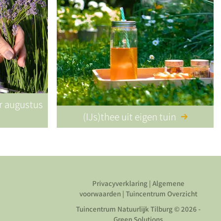
or augustus
(IJs)thee uit eigen tuin
Privacyverklaring
|
Algemene
voorwaarden
|
Tuincentrum Overzicht
Tuincentrum Natuurlijk Tilburg
© 2026 -
Green Solutions