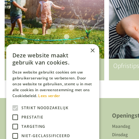
×
Deze website maakt
gebruik van cookies.
Vakantietips (voor kids) in eigen
Opfristip
tuin
Deze website gebruikt cookies om uw
gebruikerservaring te verbeteren. Door
onze website te gebruiken, stemt u in met
alle cookies in overeenstemming met ons
Cookiebeleid.
Lees verder
STRIKT NOODZAKELIJK
Over ons
Openingst
PRESTATIE
Over ons
Maandag
TARGETING
Duurzaamheid
Dinsdag
NIET-GECLASSIFICEERD