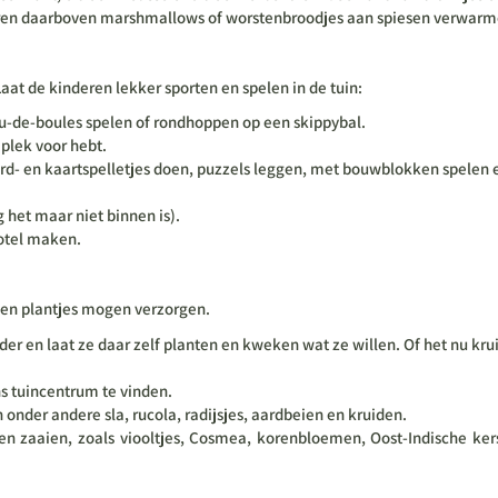
eren daarboven marshmallows of worstenbroodjes aan spiesen verwarmen.
t de kinderen lekker sporten en spelen in de tuin:
u-de-boules spelen of rondhoppen op een skippybal.
plek voor hebt.
 bord- en kaartspelletjes doen, puzzels leggen, met bouwblokken spelen
het maar niet binnen is).
hotel maken.
eigen plantjes mogen verzorgen.
der en laat ze daar zelf planten en kweken wat ze willen. Of het nu k
ns tuincentrum te vinden.
nder andere sla, rucola, radijsjes, aardbeien en kruiden.
n zaaien, zoals viooltjes, Cosmea, korenbloemen, Oost-Indische kers,