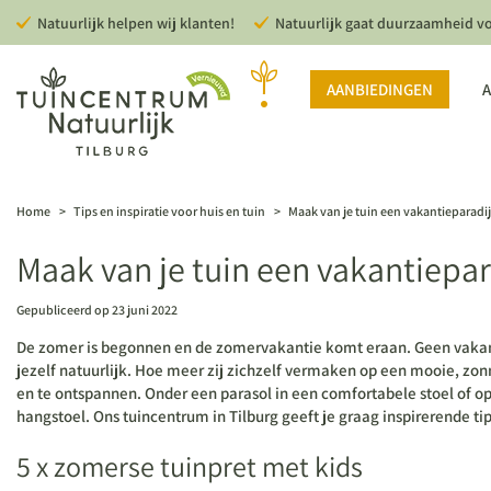
Ga
Natuurlijk helpen wij klanten!
Natuurlijk gaat duurzaamheid v
naar
content
AANBIEDINGEN
A
Home
>
Tips en inspiratie voor huis en tuin
>
Maak van je tuin een vakantieparadij
Maak van je tuin een vakantiepar
Gepubliceerd op
23 juni 2022
De zomer is begonnen en de zomervakantie komt eraan. Geen vak
jezelf natuurlijk. Hoe meer zij zichzelf vermaken op een mooie, zon
en te ontspannen. Onder een parasol in een comfortabele stoel of op
hangstoel. Ons tuincentrum in Tilburg geeft je graag inspirerende tip
5 x zomerse tuinpret met kids