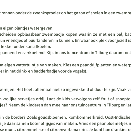
at rennen onder de zwenksproeier op het gazon of spelen in een zwemba
un eigen plantjes watergeven.
bescheiden opblaasbaar zwembadje kopen waarin ze met een bal, bade
riendjes of buurkinderen in kunnen. En waar ook plek voor jezelf i
 lekker onder kan afkoelen.
spannend en verkoelend. Kijk in ons tuincentrum in Tilburg daarom ook 
hun eigen watertuintje van maken. Kies een paar drijfplanten en water
er in het drink- en badderbadje voor de vogels).
ernijen. Het hoeft allemaal niet zo ingewikkeld of duur te zijn. Vaak 
rolijke servetjes erbij. Laat de kids vervolgens zelf fruit of snoep
 Neem de kinderen dan mee naar ons tuincentrum in Tilburg en laat z
f in de border? Zoals goudsbloemen, komkommerkruid, Oost-Indische 
je daar samen boter of ijsjes van maken. Vries een paar bloemetjes in i
rse munt, citroenmelisse of citroenverbena erin. Je kunt hun drankjes 