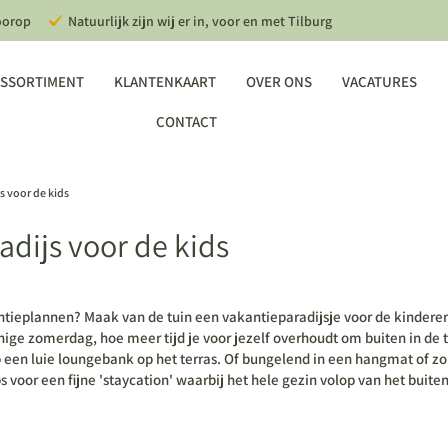
oorop
Natuurlijk zijn wij er in, voor en met Tilburg
SSORTIMENT
KLANTENKAART
OVER ONS
VACATURES
CONTACT
s voor de kids
adijs voor de kids
antieplannen?
Maak van de tuin een vakantieparadijsje voor de kindere
nige zomerdag, hoe meer tijd je voor jezelf overhoudt om buiten in de 
 een luie loungebank op het terras. Of bungelend in een hangmat of zo
s voor een fijne 'staycation' waarbij het hele gezin volop van het buite