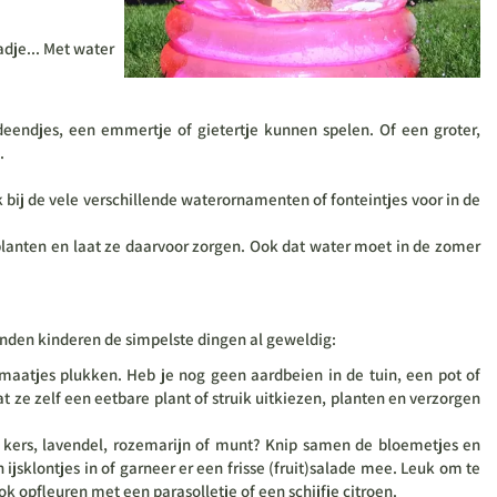
dje... Met water
endjes, een emmertje of gietertje kunnen spelen. Of een groter,
s.
bij de vele verschillende waterornamenten of fonteintjes voor in de
planten en laat ze daarvoor zorgen. Ook dat water moet in de zomer
vinden kinderen de simpelste dingen al geweldig:
tomaatjes plukken. Heb je nog geen aardbeien in de tuin, een pot of
e zelf een eetbare plant of struik uitkiezen, planten en verzorgen
kers, lavendel, rozemarijn of munt? Knip samen de bloemetjes en
jsklontjes in of garneer er een frisse (fruit)salade mee. Leuk om te
ook opfleuren met een parasolletje of een schijfje citroen.