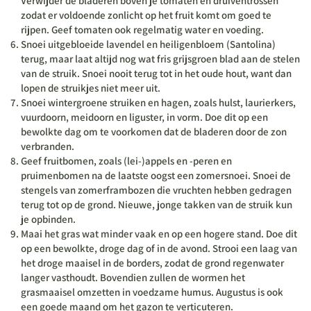
Verwijder de bladeren boven je tomaten en druiventrossen
zodat er voldoende zonlicht op het fruit komt om goed te
rijpen. Geef tomaten ook regelmatig water en voeding.
Snoei uitgebloeide lavendel en heiligenbloem (Santolina)
terug, maar laat altijd nog wat fris grijsgroen blad aan de stelen
van de struik. Snoei nooit terug tot in het oude hout, want dan
lopen de struikjes niet meer uit.
Snoei wintergroene struiken en hagen, zoals hulst, laurierkers,
vuurdoorn, meidoorn en liguster, in vorm. Doe dit op een
bewolkte dag om te voorkomen dat de bladeren door de zon
verbranden.
Geef fruitbomen, zoals (lei-)appels en -peren en
pruimenbomen na de laatste oogst een zomersnoei. Snoei de
stengels van zomerframbozen die vruchten hebben gedragen
terug tot op de grond. Nieuwe, jonge takken van de struik kun
je opbinden.
Maai het gras wat minder vaak en op een hogere stand. Doe dit
op een bewolkte, droge dag of in de avond. Strooi een laag van
het droge maaisel in de borders, zodat de grond regenwater
langer vasthoudt. Bovendien zullen de wormen het
grasmaaisel omzetten in voedzame humus. Augustus is ook
een goede maand om het gazon te verticuteren.