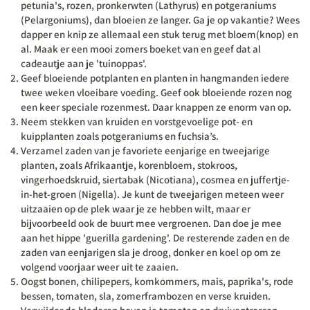
petunia's, rozen, pronkerwten (Lathyrus) en potgeraniums
(Pelargoniums), dan bloeien ze langer. Ga je op vakantie? Wees
dapper en knip ze allemaal een stuk terug met bloem(knop) en
al. Maak er een mooi zomers boeket van en geef dat al
cadeautje aan je 'tuinoppas'.
Geef bloeiende potplanten en planten in hangmanden iedere
twee weken vloeibare voeding. Geef ook bloeiende rozen nog
een keer speciale rozenmest. Daar knappen ze enorm van op.
Neem stekken van kruiden en vorstgevoelige pot- en
kuipplanten zoals potgeraniums en fuchsia’s.
Verzamel zaden van je favoriete eenjarige en tweejarige
planten, zoals Afrikaantje, korenbloem, stokroos,
vingerhoedskruid, siertabak (Nicotiana), cosmea en juffertje-
in-het-groen (Nigella). Je kunt de tweejarigen meteen weer
uitzaaien op de plek waar je ze hebben wilt, maar er
bijvoorbeeld ook de buurt mee vergroenen. Dan doe je mee
aan het hippe 'guerilla gardening'. De resterende zaden en de
zaden van eenjarigen sla je droog, donker en koel op om ze
volgend voorjaar weer uit te zaaien.
Oogst bonen, chilipepers, komkommers, mais, paprika's, rode
bessen, tomaten, sla, zomerframbozen en verse kruiden.