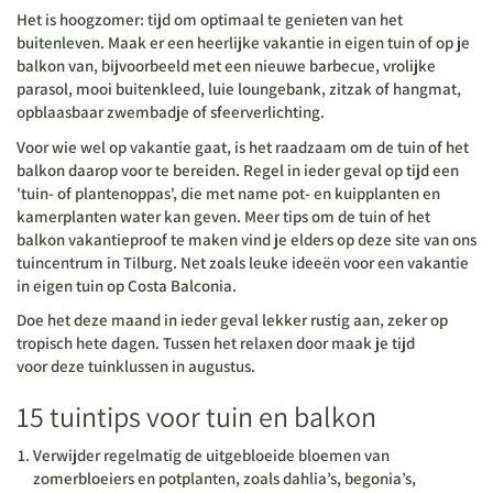
Het is hoogzomer: tijd om optimaal te genieten van het
buitenleven. Maak er een heerlijke vakantie in eigen tuin of op je
balkon van, bijvoorbeeld met een nieuwe barbecue, vrolijke
parasol, mooi buitenkleed, luie loungebank, zitzak of hangmat,
opblaasbaar zwembadje of sfeerverlichting.
Voor wie wel op vakantie gaat, is het raadzaam om de tuin of het
balkon daarop voor te bereiden. Regel in ieder geval op tijd een
'tuin- of plantenoppas', die met name pot- en kuipplanten en
kamerplanten water kan geven. Meer tips om de tuin of het
balkon vakantieproof te maken vind je elders op deze site van ons
tuincentrum in Tilburg. Net zoals leuke ideeën voor een vakantie
in eigen tuin op Costa Balconia.
Doe het deze maand in ieder geval lekker rustig aan, zeker op
tropisch hete dagen. Tussen het relaxen door maak je tijd
voor deze
tuinklussen in augustus
.
15 tuintips voor tuin en balkon
Verwijder regelmatig de uitgebloeide bloemen van
zomerbloeiers en potplanten, zoals dahlia’s, begonia’s,