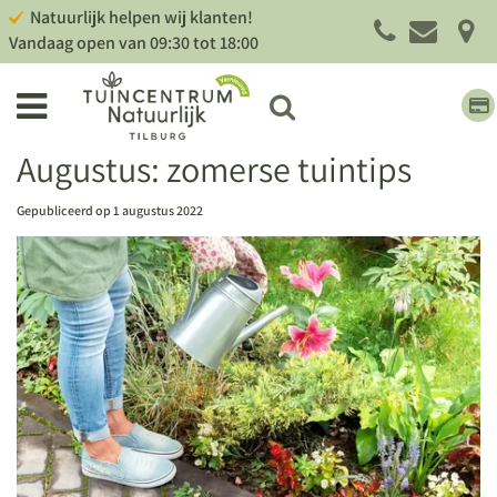
G
Natuurlijk helpen wij klanten!
a
Vandaag open van
09:30
tot
18:00
n
a
a
r
c
Augustus: zomerse tuintips
o
n
Gepubliceerd op
1 augustus 2022
t
e
n
t