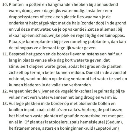
Planten in potten en hangmanden hebben bij aanhoudend
warm, droog weer dagelijks water nodig. Installeer een
druppelsysteem of steek een plastic fles waarvan je de
onderkant hebt afgeknipt met de hals (zonder dop) in de grond
en vul deze met water. Ga je op vakantie? Zet ze allemaal bij
elkaar op een schaduwrijke plek en regel tijdig een tuinoppas.
Plaats je kamerplanten bij je verzameling potplanten, dan kan
de tuinoppas ze allemaal tegelijk water geven.
Besproei het gazon en de border liever minstens een half uur
lang in plaats van ze elke dag kort water te geven; dat
stimuleert diepere wortelgroei, zodat het gras en de planten
zichzelf op termijn beter kunnen redden. Doe dit in de avond of
ochtend, want midden op de dag verdampt het water te snel en
kunnen bladeren in de volle zon verbranden.
Vergeet niet de vijver en de vogeldrinkschaal regelmatig bij te
vullen met vers water wanneer het lang droog en warm is.
Vul lege plekken in de border op met bloeiende bollen en
knollen in pot, zoals dahlia’s en calla’s. Verberg de pot tussen
het blad van vaste planten of graaf de zomerbloeiers met pot
en al in. Of plant er laatbloeiers, zoals hemelsleutel (Sedum),
herfstanemonen, asters en koninginnenkruid (Eupatorium)