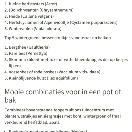
Kleine herfstasters (Aster)
(Bol)chrysanten (Chrysanthemum)
Heide (Calluna vulgaris)
Herfstcyclamen of Alpenviooltje (Cyclamen purpurascens)
Winterviolen (Viola odorata)
Top 5 wintergroene bessenstruikjes voor terras en balkon
Bergthee (Gaultheria)
Parelbes (Pernettya)
Skimmia (bloeit met roze of witte bloemknopjes die op besjes
lijken)
Vossenbes of rode bosbes (Vaccinium vitis-idaea)
Kleinblijvende hulst (Ilex aquifolium)
Mooie combinaties voor in een pot of
bak
Combineer bovenstaande toppers uit ons tuincentrum met
planten, struikjes en siergrasjes met bont, wintergroen of fraai
verkleurend herfstblad. Zoals:
Rankende, wintergroene klimop (Hedera)