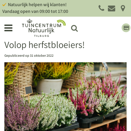
G
Natuurlijk helpen wij klanten!
a
Vandaag open van
09:00
tot
17:00
n
a
a
r
c
Volop herfstbloeiers!
o
n
Gepubliceerd op
31 oktober 2022
t
e
n
t