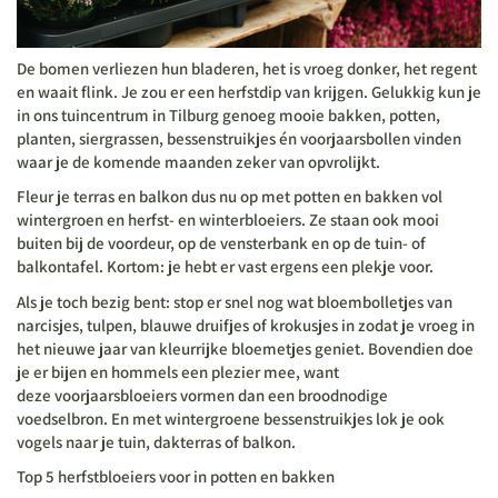
De bomen verliezen hun bladeren, het is vroeg donker, het regent
en waait flink. Je zou er een herfstdip van krijgen. Gelukkig kun je
in ons tuincentrum in Tilburg genoeg mooie bakken, potten,
planten, siergrassen, bessenstruikjes én voorjaarsbollen vinden
waar je de komende maanden zeker van opvrolijkt.
Fleur je terras en balkon dus nu op met potten en bakken vol
wintergroen en herfst- en winterbloeiers
. Ze staan ook mooi
buiten bij de voordeur, op de vensterbank en op de tuin- of
balkontafel. Kortom: je hebt er vast ergens een plekje voor.
Als je toch bezig bent: stop er snel nog wat bloembolletjes van
narcisjes, tulpen, blauwe druifjes of krokusjes in zodat je vroeg in
het nieuwe jaar van kleurrijke bloemetjes geniet. Bovendien doe
je er bijen en hommels een plezier mee, want
deze voorjaarsbloeiers vormen dan een broodnodige
voedselbron. En met wintergroene bessenstruikjes lok je ook
vogels naar je tuin, dakterras of balkon.
Top 5 herfstbloeiers voor in potten en bakken