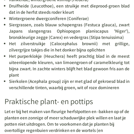
Druifheide (Leucothoe), een struikje met dieprood-groen blad
dat in de herfst steeds roder kleurt
Wintergroene dwergconiferen (Coniferae)
Siergrassen, zoals blauw schapengras (Festuca glauca), zwart
Japans slangengras Ophiopogon planiscapus 'Niger'),
bronskleurige zegge (Carex) en vedergras (Stipa tenuissima)
Het zilverstruikje (Calocephalus brownii) met grillige,
zilvergrijze takjes die in het donker bijna oplichten
Het purperklokje (Heuchera) heeft prachtig blad in de meest
uiteenlopende kleuren, van limoengroen of caramelkleurig tot
bijna zwart. In zachte winters blijft het blad gewoon fris aan de
plant
Sierkolen (Acephala group) zijn er met glad of gekroesd blad in
verschillende tinten, waarbij groen, wit of roze domineren
Praktische plant- en pottips
Let er bij het maken van fleurige herfstpotten en -bakken op of de
planten een zonnige of meer schaduwrijke plek willen en laat je
potten niet uitdrogen. Om te voorkomen dat je planten bij
overtollige regenbuien verdrinken en de wortels (en