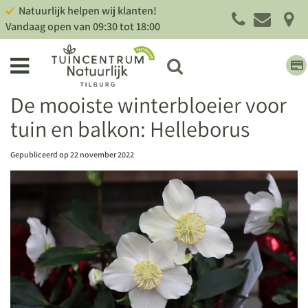
G
Natuurlijk helpen wij klanten!
a
Vandaag open van
09:30
tot
18:00
n
a
a
r
c
De mooiste winterbloeier voor
o
tuin en balkon: Helleborus
n
t
e
Gepubliceerd op
22 november 2022
n
t