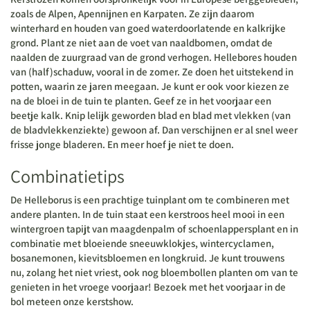
zoals de Alpen, Apennijnen en Karpaten. Ze zijn daarom
winterhard en houden van goed waterdoorlatende en kalkrijke
grond. Plant ze niet aan de voet van naaldbomen, omdat de
naalden de zuurgraad van de grond verhogen. Hellebores houden
van (half)schaduw, vooral in de zomer. Ze doen het uitstekend in
potten, waarin ze jaren meegaan. Je kunt er ook voor kiezen ze
na de bloei in de tuin te planten. Geef ze in het voorjaar een
beetje kalk. Knip lelijk geworden blad en blad met vlekken (van
de bladvlekkenziekte) gewoon af. Dan verschijnen er al snel weer
frisse jonge bladeren. En meer hoef je niet te doen.
Combinatietips
De Helleborus is een prachtige tuinplant om te combineren met
andere planten. In de tuin staat een kerstroos heel mooi in een
wintergroen tapijt van maagdenpalm of schoenlappersplant en in
combinatie met bloeiende sneeuwklokjes, wintercyclamen,
bosanemonen, kievitsbloemen en longkruid. Je kunt trouwens
nu, zolang het niet vriest, ook nog bloembollen planten om van te
genieten in het vroege voorjaar! Bezoek met het voorjaar in de
bol meteen onze kerstshow.