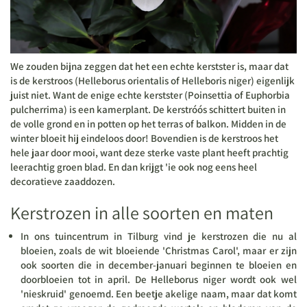
We zouden bijna zeggen dat het een echte kerstster is, maar dat
is de
kerstroos (Helleborus orientalis of Helleboris niger)
eigenlijk
juist niet. Want de enige echte kerstster (Poinsettia of Euphorbia
pulcherrima) is een kamerplant. De kerstróós schittert buiten in
de volle grond en in potten op het terras of balkon. Midden in de
winter bloeit hij eindeloos door! Bovendien is de kerstroos het
hele jaar door mooi, want deze sterke vaste plant heeft prachtig
leerachtig groen blad. En dan krijgt 'ie ook nog eens heel
decoratieve zaaddozen.
Kerstrozen in alle soorten en maten
In ons tuincentrum in Tilburg vind je kerstrozen die nu al
bloeien, zoals de wit bloeiende 'Christmas Carol', maar er zijn
ook soorten die in december-januari beginnen te bloeien en
doorbloeien tot in april. De Helleborus niger wordt ook wel
'nieskruid' genoemd. Een beetje akelige naam, maar dat komt