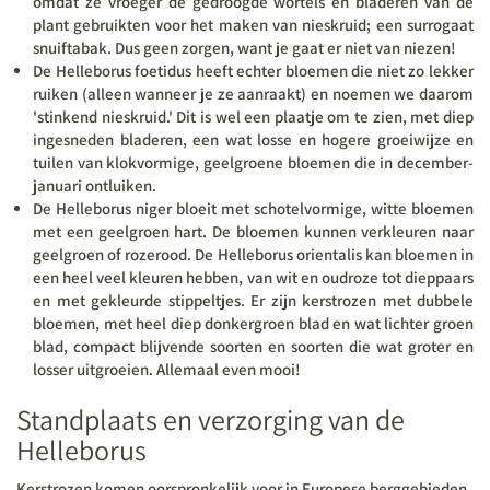
omdat ze vroeger de gedroogde wortels en bladeren van de
plant gebruikten voor het maken van nieskruid; een surrogaat
snuiftabak. Dus geen zorgen, want je gaat er niet van niezen!
De Helleborus foetidus heeft echter bloemen die niet zo lekker
ruiken (alleen wanneer je ze aanraakt) en noemen we daarom
'stinkend nieskruid.' Dit is wel een plaatje om te zien, met diep
ingesneden bladeren, een wat losse en hogere groeiwijze en
tuilen van klokvormige, geelgroene bloemen die in december-
januari ontluiken.
De Helleborus niger bloeit met schotelvormige, witte bloemen
met een geelgroen hart. De bloemen kunnen verkleuren naar
geelgroen of rozerood. De Helleborus orientalis kan bloemen in
een heel veel kleuren hebben, van wit en oudroze tot dieppaars
en met gekleurde stippeltjes. Er zijn kerstrozen met dubbele
bloemen, met heel diep donkergroen blad en wat lichter groen
blad, compact blijvende soorten en soorten die wat groter en
losser uitgroeien. Allemaal even mooi!
Standplaats en verzorging van de
Helleborus
Kerstrozen komen oorspronkelijk voor in Europese berggebieden,