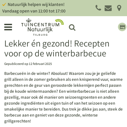
G
Natuurlijk helpen wij klanten!
a
Vandaag open van
11:00
tot
17:00
n
a
a
r
c
Lekker én gezond! Recepten
o
voor op de winterbarbecue
n
t
e
Gepubliceerd op
12 februari 2025
n
Barbecueën in de winter? Absoluut! Waarom zou je je geliefde
t
grill alleen in de zomer gebruiken als een knisperend vuur, warme
gerechten en de geur van geroosterde lekkernijen perfect passen
bij de koude wintermaanden? Een
winterbarbecue
is niet alleen
gezellig, maar ook dé manier om seizoensgroenten en andere
gezonde ingrediënten uit eigen tuin of van het seizoen op een
smakelijke manier te bereiden. Dus trek je dikke jas aan, steek de
barbecue aan en geniet van deze gezonde, winterse
grillgerechten!