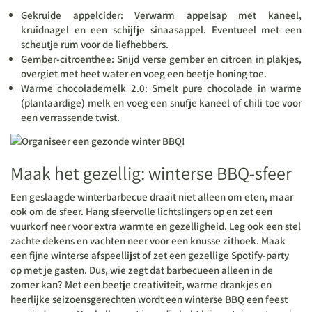
Gekruide appelcider: Verwarm appelsap met kaneel,
kruidnagel en een schijfje sinaasappel. Eventueel met een
scheutje rum voor de liefhebbers.
Gember-citroenthee: Snijd verse gember en citroen in plakjes,
overgiet met heet water en voeg een beetje honing toe.
Warme chocolademelk 2.0: Smelt pure chocolade in warme
(plantaardige) melk en voeg een snufje kaneel of chili toe voor
een verrassende twist.
Maak het gezellig: winterse BBQ-sfeer
Een geslaagde winterbarbecue draait niet alleen om eten, maar
ook om de sfeer. Hang sfeervolle lichtslingers op en zet een
vuurkorf neer voor extra warmte en gezelligheid. Leg ook een stel
zachte dekens en vachten neer voor een knusse zithoek. Maak
een fijne winterse afspeellijst of zet een gezellige Spotify-party
op met je gasten. Dus, wie zegt dat barbecueën alleen in de
zomer kan? Met een beetje creativiteit, warme drankjes en
heerlijke seizoensgerechten wordt een winterse BBQ een feest