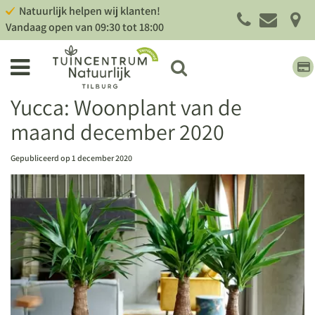
G
Natuurlijk helpen wij klanten!
a
Vandaag open van
09:30
tot
18:00
n
a
a
r
c
Yucca: Woonplant van de
o
maand december 2020
n
t
e
Gepubliceerd op
1 december 2020
n
t