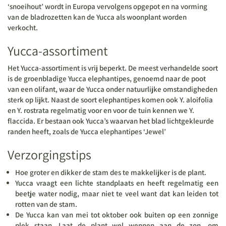
‘snoeihout’ wordt in Europa vervolgens opgepot en na vorming
van de bladrozetten kan de Yucca als woonplant worden
verkocht.
Yucca-assortiment
Het Yucca-assortiment is vrij beperkt. De meest verhandelde soort
is de groenbladige Yucca elephantipes, genoemd naar de poot
van een olifant, waar de Yucca onder natuurlijke omstandigheden
sterk op lijkt. Naast de soort elephantipes komen ook Y. aloifolia
en Y. rostrata regelmatig voor en voor de tuin kennen we Y.
flaccida. Er bestaan ook Yucca’s waarvan het blad lichtgekleurde
randen heeft, zoals de Yucca elephantipes ‘Jewel’
Verzorgingstips
Hoe groter en dikker de stam des te makkelijker is de plant.
Yucca vraagt een lichte standplaats en heeft regelmatig een
beetje water nodig, maar niet te veel want dat kan leiden tot
rotten van de stam.
De Yucca kan van mei tot oktober ook buiten op een zonnige
plek staan. Laat de plant wel wennen aan de zon, om