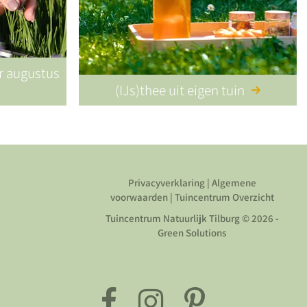
or augustus
(IJs)thee uit eigen tuin
Privacyverklaring
|
Algemene
voorwaarden
|
Tuincentrum Overzicht
Tuincentrum Natuurlijk Tilburg
© 2026 -
Green Solutions