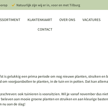
oorop
Natuurlijk zijn wij er in, voor en met Tilburg
SSORTIMENT
KLANTENKAART
OVER ONS
VACATURES
CONTACT
fst is gelukkig een prima periode om nog nieuwe planten, struiken en 
ijd om voorjaarsbollen te planten, in de tuin en in potten. Dat kan allem
geschreven: ook tuinieren is vooruitzien. Wil je vanaf november dus n
er beleven aan mooie groene planten en struiken en aan kleurige basten
 nu aan de slag!