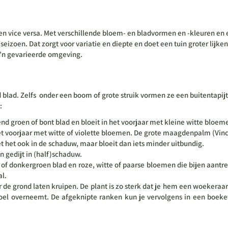
 en vice versa. Met verschillende bloem- en bladvormen en -kleuren en
eizoen. Dat zorgt voor variatie en diepte en doet een tuin groter lijke
zo’n gevarieerde omgeving.
d blad. Zelfs onder een boom of grote struik vormen ze een buitentapi
:
nd groen of bont blad en bloeit in het voorjaar met kleine witte bloem
t voorjaar met witte of violette bloemen. De grote maagdenpalm (Vinca
et ook in de schaduw, maar bloeit dan iets minder uitbundig.
 gedijt in (half)schaduw.
ht of donkergroen blad en roze, witte of paarse bloemen die bijen aan
al.
 de grond laten kruipen. De plant is zo sterk dat je hem een woekeraar
boel overneemt. De afgeknipte ranken kun je vervolgens in een boeket