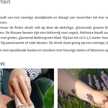
emen
udt van een zonnige standplaats en draagt van november tot mei wi
eren.
maar de flinke struik valt op door de stekelige, glanzende groene b
n. De blauwe bessen zijn een lekkernij voor vogels. Mahonia houdt van
et groter, glanzend donkergroen blad. Hij kan tot zo’n 1,5 meter hoog
ij paarszwarte of rode bessen. De struik staat graag op een zonnige, 
en met opvallende basten en struiken met kleurige stelen of bloemen o
en: