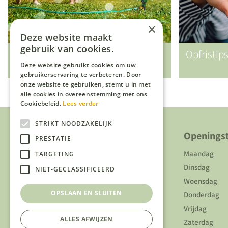
×
Deze website maakt
gebruik van cookies.
Vakantietips (voor kids) in eigen
Opfristip
tuin
Deze website gebruikt cookies om uw
gebruikerservaring te verbeteren. Door
onze website te gebruiken, stemt u in met
alle cookies in overeenstemming met ons
Cookiebeleid.
Lees verder
STRIKT NOODZAKELIJK
Over ons
Openingst
PRESTATIE
Over ons
Maandag
TARGETING
Duurzaamheid
Dinsdag
NIET-GECLASSIFICEERD
Algemene voorwaarden
Woensdag
OPSLAAN EN SLUITEN
Disclaimer
Donderdag
Vacatures
Vrijdag
ALLES AFWIJZEN
Zaterdag