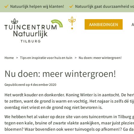
Ga
Natuurlijk helpen wij klanten!
Natuurlijk gaat duurzaamheid v
naar
content
AANBIEDINGEN
A
Home
>
Tips en inspiratie voor huis en tuin
>
Nu doen: meer wintergroen!
Nu doen: meer wintergroen!
Gepubliceerd op
4 december 2020
Het wordt kouder en donkerder. Koning Winter is in aantocht. De her
te zetten, want de grond is warm en vochtig. Het najaar is zelfs dé t
overdag niet vriest en de grond nog niet bevroren is.
We hebben het al vaker op deze site van ons tuincentrum in Tilburg 
tegen een kale, bruine of zwarte vlakte aankijken, maar juist plezi
bloemen? Waar bovendien ook weer tuinvogels op afkomen!? Ga dan