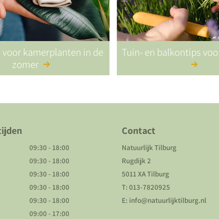
s voor kamerplanten in de
Tuin- en balkontips vo
zomer
ijden
Contact
09:30 - 18:00
Natuurlijk Tilburg
09:30 - 18:00
Rugdijk 2
09:30 - 18:00
5011 XA Tilburg
09:30 - 18:00
T:
013-7820925
09:30 - 18:00
E:
info@natuurlijktilburg.nl
09:00 - 17:00