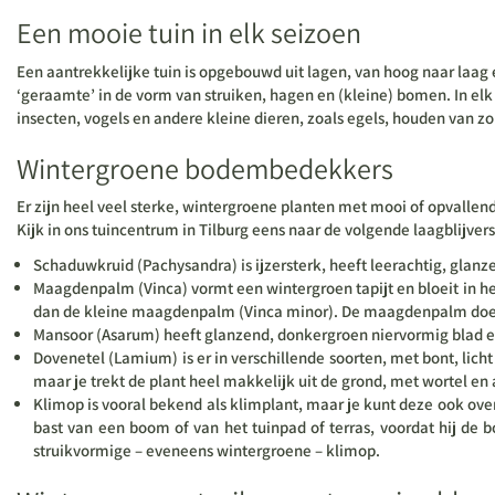
Een mooie tuin in elk seizoen
Een aantrekkelijke tuin is opgebouwd uit lagen, van hoog naar laag
‘geraamte’ in de vorm van struiken, hagen en (kleine) bomen. In elk s
insecten, vogels en andere kleine dieren, zoals egels, houden van 
Wintergroene bodembedekkers
Er zijn heel veel sterke, wintergroene planten met mooi of opvallen
Kijk in ons tuincentrum in Tilburg eens naar de volgende laagblijvers
Schaduwkruid (Pachysandra) is ijzersterk, heeft leerachtig, glanze
Maagdenpalm (Vinca) vormt een wintergroen tapijt en bloeit in he
dan de kleine maagdenpalm (Vinca minor). De maagdenpalm doet h
Mansoor (Asarum) heeft glanzend, donkergroen niervormig blad en
Dovenetel (Lamium) is er in verschillende soorten, met bont, lic
maar je trekt de plant heel makkelijk uit de grond, met wortel en 
Klimop is vooral bekend als klimplant, maar je kunt deze ook over
bast van een boom of van het tuinpad of terras, voordat hij de 
struikvormige – eveneens wintergroene – klimop.