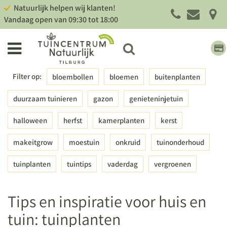
G
Natuurlijk helpen wij klanten!
a
Vandaag open van
09:30
tot
18:00
n
a
a
r
c
Filter op:
bloembollen
bloemen
buitenplanten
o
n
duurzaam tuinieren
gazon
genieteninjetuin
t
e
halloween
herfst
kamerplanten
kerst
n
t
makeitgrow
moestuin
onkruid
tuinonderhoud
tuinplanten
tuintips
vaderdag
vergroenen
Tips en inspiratie voor huis en
tuin: tuinplanten