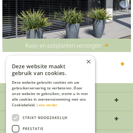
Kuip- en potplanten verzorgen
×
1
2
3
Deze website maakt
gebruik van cookies.
Deze website gebruikt cookies om uw
gebruikerservaring te verbeteren. Door
onze website te gebruiken, stemt u in met
Over ons
alle cookies in overeenstemming met ons
Cookiebeleid.
Lees verder
Openingstijden
STRIKT NOODZAKELIJK
PRESTATIE