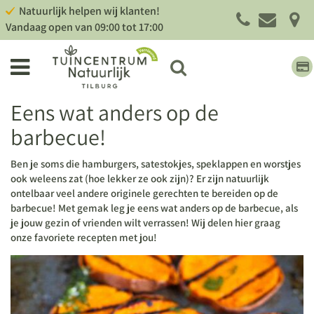
G
Natuurlijk helpen wij klanten!
a
Vandaag open van
09:00
tot
17:00
n
a
a
r
c
Eens wat anders op de
o
n
barbecue!
t
e
Ben je soms die hamburgers, satestokjes, speklappen en worstjes
n
ook weleens zat (hoe lekker ze ook zijn)? Er zijn natuurlijk
t
ontelbaar veel andere originele gerechten te bereiden op de
barbecue! Met gemak leg je eens wat anders op de barbecue, als
je jouw gezin of vrienden wilt verrassen! Wij delen hier graag
onze favoriete recepten met jou!