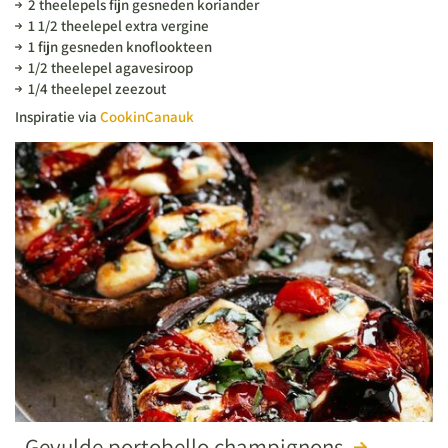
2 theelepels fijn gesneden koriander
1 1/2 theelepel extra vergine
1 fijn gesneden knoflookteen
1/2 theelepel agavesiroop
1/4 theelepel zeezout
Inspiratie via
CookinCanauk
Gevulde portobello champignons