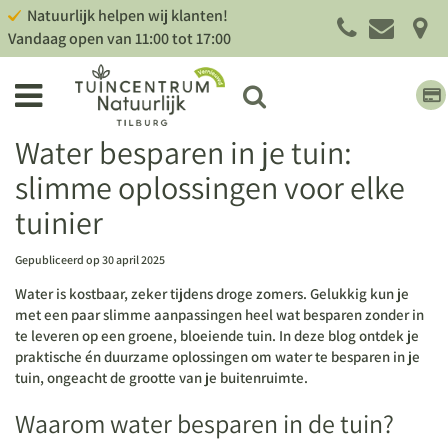
G
Natuurlijk helpen wij klanten!
a
Vandaag open van
11:00
tot
17:00
n
a
a
r
c
Water besparen in je tuin:
o
slimme oplossingen voor elke
n
t
tuinier
e
n
Gepubliceerd op
30 april 2025
t
Water is kostbaar, zeker tijdens droge zomers. Gelukkig kun je
met een paar slimme aanpassingen heel wat besparen zonder in
te leveren op een groene, bloeiende tuin. In deze blog ontdek je
praktische én duurzame oplossingen om
water te besparen in je
tuin
, ongeacht de grootte van je buitenruimte.
Waarom water besparen in de tuin?