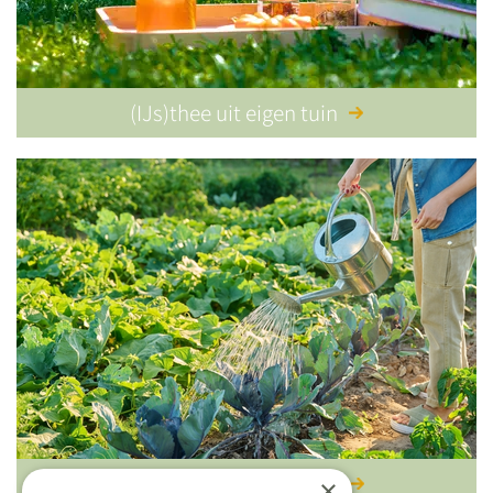
(IJs)thee uit eigen tuin
Zomerse moestuintips
×