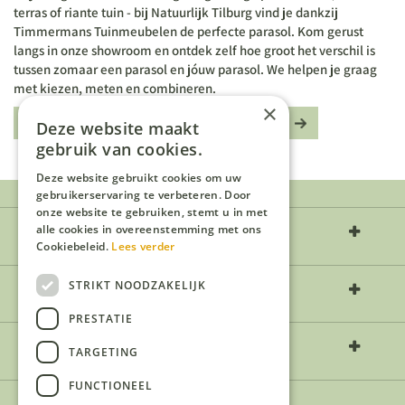
terras of riante tuin - bij Natuurlijk Tilburg vind je dankzij
Timmermans Tuinmeubelen de perfecte parasol. Kom gerust
langs in onze showroom en ontdek zelf hoe groot het verschil is
tussen zomaar een parasol en jóuw parasol. We helpen je graag
met kiezen, meten en combineren.
×
Meer over Timmermans Tuinmeubelen
Deze website maakt
gebruik van cookies.
Deze website gebruikt cookies om uw
gebruikerservaring te verbeteren. Door
onze website te gebruiken, stemt u in met
Over ons
alle cookies in overeenstemming met ons
Cookiebeleid.
Lees verder
STRIKT NOODZAKELIJK
Openingstijden
PRESTATIE
Contact
TARGETING
FUNCTIONEEL