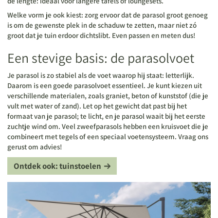
de lengte: ideaal voor langere tafels of loungesets.
Welke vorm je ook kiest: zorg ervoor dat de parasol groot genoeg
is om de gewenste plek in de schaduw te zetten, maar niet zó
groot dat je tuin erdoor dichtslibt. Even passen en meten dus!
Een stevige basis: de parasolvoet
Je parasol is zo stabiel als de voet waarop hij staat: letterlijk.
Daarom is een goede parasolvoet essentieel. Je kunt kiezen uit
verschillende materialen, zoals graniet, beton of kunststof (die je
vult met water of zand). Let op het gewicht dat past bij het
formaat van je parasol; te licht, en je parasol waait bij het eerste
zuchtje wind om. Veel zweefparasols hebben een kruisvoet die je
combineert met tegels of een speciaal voetensysteem. Vraag ons
gerust om advies!
Ontdek ook: tuinstoelen