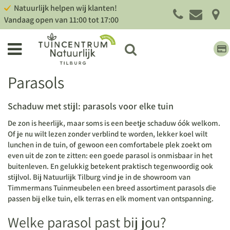
G
Natuurlijk helpen wij klanten!
a
Vandaag open van
11:00
tot
17:00
n
a
a
r
c
Parasols
o
n
t
Schaduw met stijl: parasols voor elke tuin
e
De zon is heerlijk, maar soms is een beetje schaduw óók welkom.
n
Of je nu wilt lezen zonder verblind te worden, lekker koel wilt
t
lunchen in de tuin, of gewoon een comfortabele plek zoekt om
even uit de zon te zitten: een goede
parasol
is onmisbaar in het
buitenleven. En gelukkig betekent praktisch tegenwoordig ook
stijlvol. Bij Natuurlijk Tilburg vind je in de showroom van
Timmermans Tuinmeubelen een breed assortiment parasols die
passen bij elke tuin, elk terras en elk moment van ontspanning.
Welke parasol past bij jou?